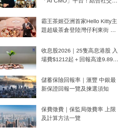
「AI CMO」平台！結合社交聆
聽與廣東話大模型 助中小企數
分鐘生成「貼地」宣傳短片
霸王茶姬亞洲首家Hello Kitty主
題超級茶倉登陸灣仔利東街 推
出首創「伯爵紅茶色」Hello Kitt
y及香港限定特調系列
收息股2026｜25隻高息港股 入
場費$1212起＋回報高達9.89
厘！持續更新
儲蓄保險回報率｜滙豐 中銀最
新保證回報一覽及揀選須知
保費徵費｜保監局徵費率 上限
及計算方法一覽