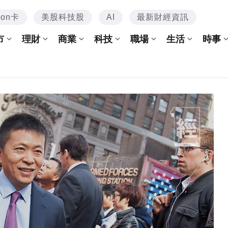
mon卡
美股科技股
AI
最新財經資訊
市
理財
商業
科技
職場
生活
時事