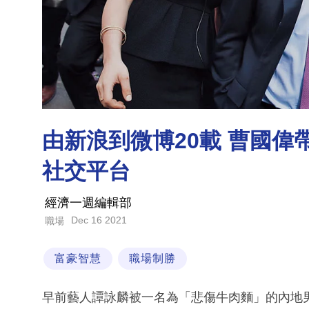
由新浪到微博20載 曹國
社交平台
經濟一週編輯部
Dec 16 2021
職場
富豪智慧
職場制勝
早前藝人譚詠麟被一名為「悲傷牛肉麵」的內地