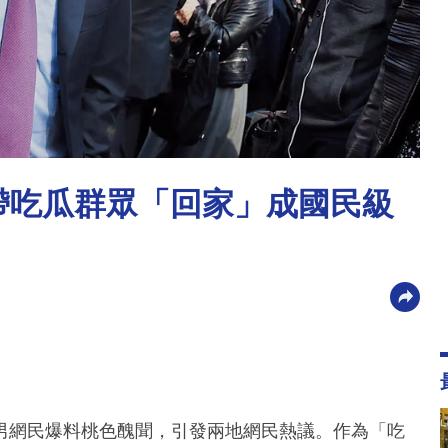
偉帶吃瓜群眾「回家」成國民級
男網民爆料桃色醜聞，引發兩地網民熱議。作為「吃