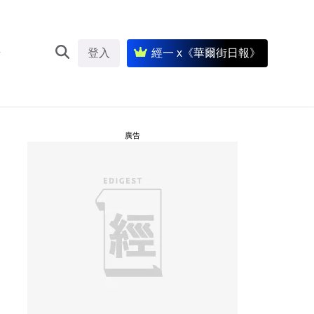
登入
經一 x《華爾街日報》
廣告