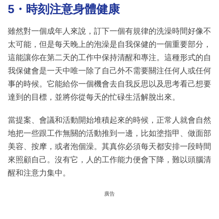
5・時刻注意身體健康
雖然對一個成年人來說，訂下一個有規律的洗澡時間好像不
太可能，但是每天晚上的泡澡是自我保健的一個重要部分，
這能讓你在第二天的工作中保持清醒和專注。這種形式的自
我保健會是一天中唯一除了自己外不需要關注任何人或任何
事的時候。它能給你一個機會去自我反思以及思考看己想要
達到的目標，並將你從每天的忙碌生活解脫出來。
當提案、會議和活動開始堆積起來的時候，正常人就會自然
地把一些跟工作無關的活動推到一邊，比如塗指甲、做面部
美容、按摩，或者泡個澡。其真你必須每天都安排一段時間
來照顧自己。沒有它，人的工作能力便會下降，難以頭腦清
醒和注意力集中。
廣告