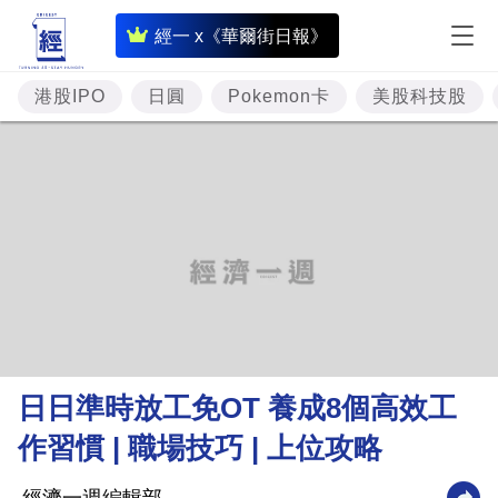
即
經一 x《華爾街日報》
時
財
港股IPO
日圓
Pokemon卡
美股科技股
經
專
題
投
資
樓
市
理
日日準時放工免OT 養成8個高效工
財
作習慣 | 職場技巧 | 上位攻略
商
業