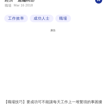
經濟一週編輯部
Mar 16 2018
職場
科
技
工作效率
成功人士
職場
職
場
廣告
生
活
時
事
專
欄
訂
閱
專
【職場技巧】要成功可不能讓每天工作上一堆繁瑣的事困擾
區