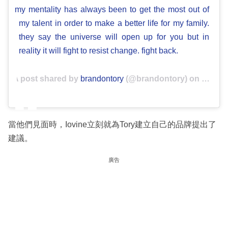
my mentality has always been to get the most out of
my talent in order to make a better life for my family.
they say the universe will open up for you but in
reality it will fight to resist change. fight back.
A post shared by
brandontory
(@brandontory) on
Apr 24,
當他們見面時，Iovine立刻就為Tory建立自己的品牌提出了
建議。
廣告