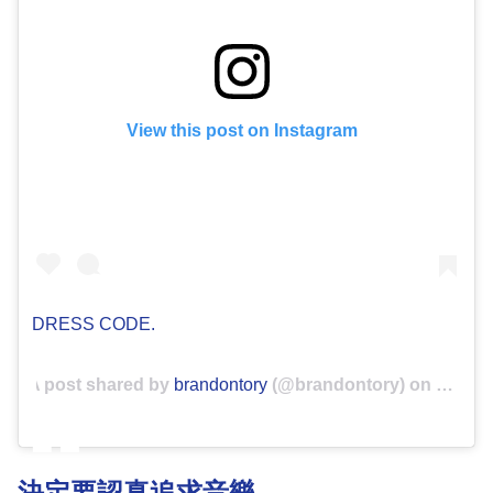
View this post on Instagram
DRESS CODE.
A post shared by
brandontory
(@brandontory) on
Nov 13,
決定要認真追求音樂