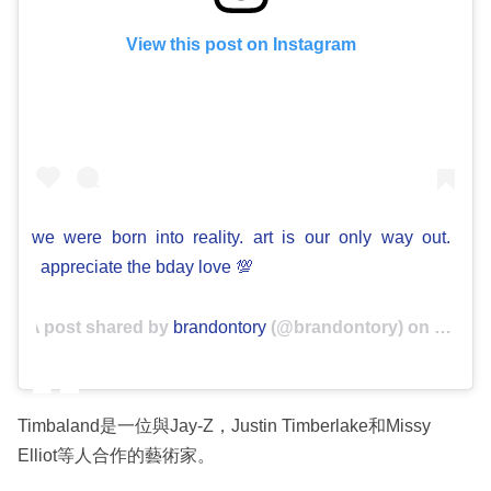
View this post on Instagram
we were born into reality. art is our only way out.
appreciate the bday love 💯
A post shared by
brandontory
(@brandontory) on
Feb 1, 
Timbaland是一位與Jay-Z，Justin Timberlake和Missy
Elliot等人合作的藝術家。