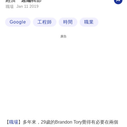
經濟一週編輯部
Jan 11 2019
職場
科
技
Google
工程師
時間
職業
職
場
廣告
生
活
時
事
專
欄
訂
閱
專
【
職場
】多年來，29歲的Brandon Tory覺得有必要在兩個
區