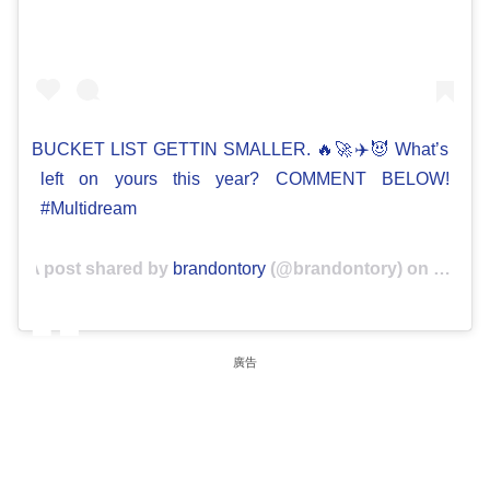
BUCKET LIST GETTIN SMALLER. 🔥🚀✈️😈 What’s
left on yours this year? COMMENT BELOW!
#Multidream
A post shared by
brandontory
(@brandontory) on
Oct 26,
廣告