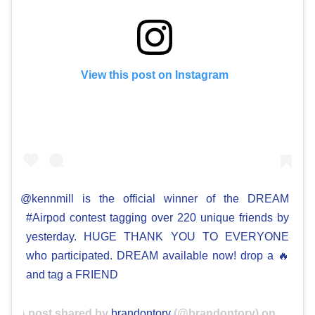
View this post on Instagram
@kennmill is the official winner of the DREAM
#Airpod contest tagging over 220 unique friends by
yesterday. HUGE THANK YOU TO EVERYONE
who participated. DREAM available now! drop a 🔥
and tag a FRIEND
A post shared by
brandontory
(@brandontory) on
May 18,