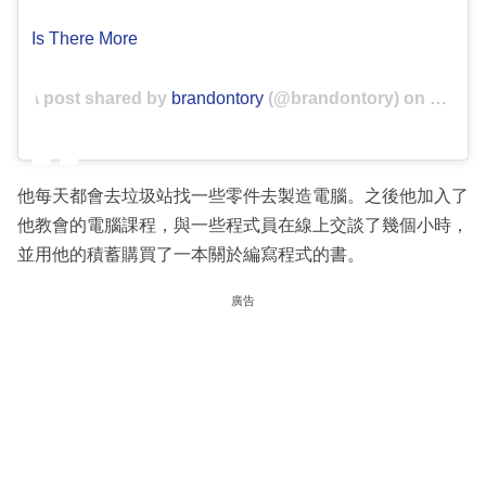
Is There More
A post shared by
brandontory
(@brandontory) on
Jun 29,
他每天都會去垃圾站找一些零件去製造電腦。之後他加入了
他教會的電腦課程，與一些程式員在線上交談了幾個小時，
並用他的積蓄購買了一本關於編寫程式的書。
廣告