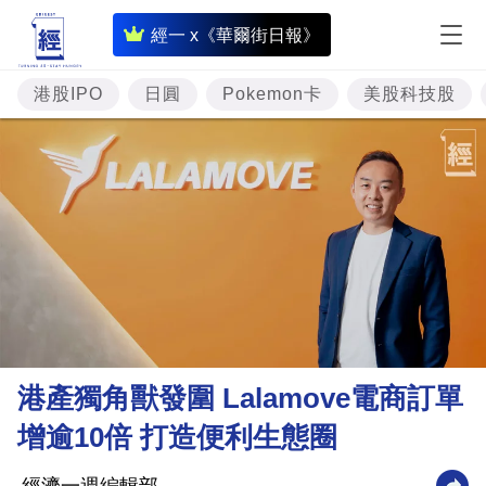
即
經一 x《華爾街日報》
時
財
港股IPO
日圓
Pokemon卡
美股科技股
經
專
題
投
資
樓
市
理
港產獨角獸發圍 Lalamove電商訂單
財
增逾10倍 打造便利生態圈
商
業