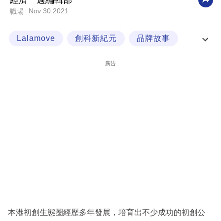
經濟一週編輯部
Nov 30 2021
職場
科
技
Lalamove
創科新紀元
品牌故事
職
職場制勝
場
廣告
生
活
時
事
專
欄
訂
閱
專
本港初創生態圈經歷多年發展，培育出不少成功的初創公
區