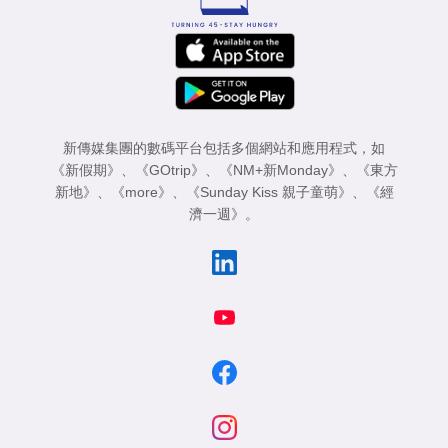
新傳媒集團的數碼平台包括多個網站和應用程式，如
《新假期》
、
《GOtrip》
、
《NM+新Monday》
、
《東方
新地》
、
《more》
、
《Sunday Kiss 親子童萌》
、
《經
濟一週》
。