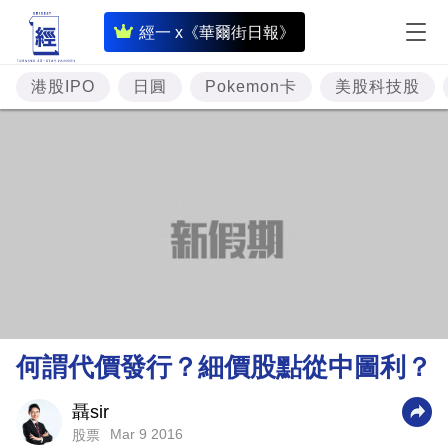
即
經一 x《華爾街日報》
時
財
港股IPO
日圓
Pokemon卡
美股科技股
經
專
題
投
資
樓
市
理
何謂代價發行？細價股點從中圖利？
財
商
聶sir
Mar 9 2016
股票
業