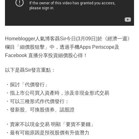
Homeblogger人氣博客聶Sir今日(3月09日)於《經濟一週》
欄目「細價股狙擊」中，透過手機Apps Periscope及
Facebook 直播分享投資細價股心得！
以下是聶Sir發言重點：
・探討「代價發行」
・指上市公司買入資產時，涉及非現金形式交易
・可以三種形式作代價發行：
・發新股、可換股債券、認股證
・賣家不以現金交易 明顯「要貨不要錢」
・最有可能原因是預視股價有升值潛力