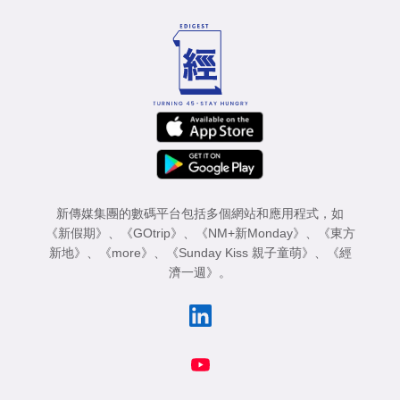
新傳媒集團的數碼平台包括多個網站和應用程式，如
《新假期》
、
《GOtrip》
、
《NM+新Monday》
、
《東方
新地》
、
《more》
、
《Sunday Kiss 親子童萌》
、
《經
濟一週》
。