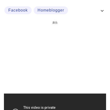
科
Facebook
Homeblogger
技
Periscope
細價股狙擊
職
廣告
場
生
活
時
事
專
欄
訂
閱
專
區