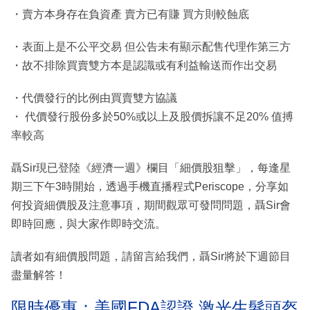
・賣方本身存在負資產 賣方已有賺 買方則較蝕底
・表面上是不公平交易 但公告未有顯示配售代理作第三方
・故不排除買賣雙方本是認識或有利益輸送而作出交易
・代價發行的比例由買賣雙方協議
・ 代價發行股份多於50%或以上及股價拆讓不足20% 值搏
率較高
聶Sir現已登陸《經濟一週》欄目「細價股狙擊」，每逢星
期三下午3時開始，透過手機直播程式Periscope，分享如
何投資細價股及注意事項，期間觀眾可發問問題，聶Sir會
即時回應，與大家作即時交流。
讀者如有細價股問題，請留言給我們，聶Sir將於下週節目
盡量解答！
限時優惠：美國FDA認證 激光生髮頭盔