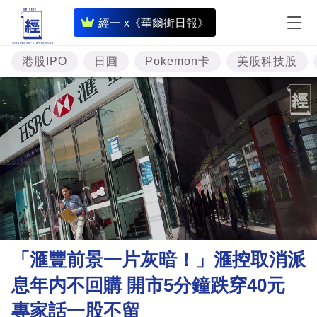
即
經一 x《華爾街日報》
時
財
港股IPO
日圓
Pokemon卡
美股科技股
經
專
題
投
資
樓
市
理
「滙豐前景一片灰暗！」滙控取消派
財
息年内不回購 開市5分鐘跌穿40元
商
專家話一股不留
業