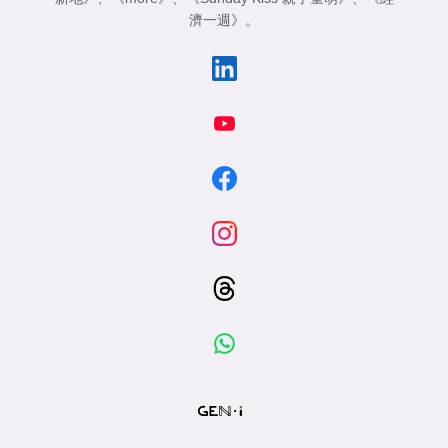
濟一週》
。