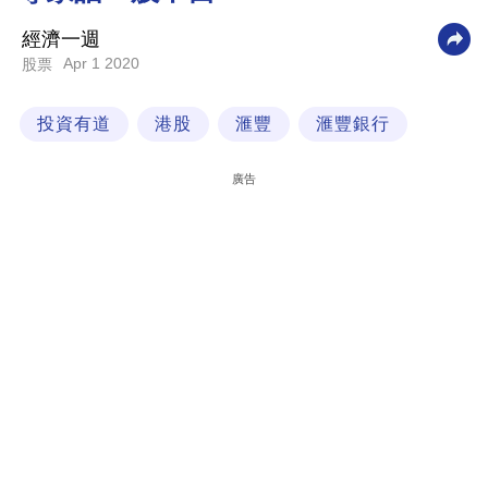
科
經濟一週
技
Apr 1 2020
股票
職
投資有道
港股
滙豐
滙豐銀行
場
生
廣告
活
時
事
專
欄
訂
閱
專
區