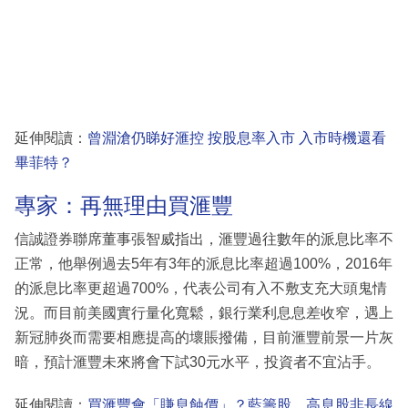
延伸閱讀：
曾淵滄仍睇好滙控 按股息率入市 入市時機還看
畢菲特？
專家：再無理由買滙豐
信誠證券聯席董事張智威指出，滙豐過往數年的派息比率不
正常，他舉例過去5年有3年的派息比率超過100%，2016年
的派息比率更超過700%，代表公司有入不敷支充大頭鬼情
況。而目前美國實行量化寬鬆，銀行業利息息差收窄，遇上
新冠肺炎而需要相應提高的壞賬撥備，目前滙豐前景一片灰
暗，預計滙豐未來將會下試30元水平，投資者不宜沾手。
延伸閱讀：
買滙豐會「賺息蝕價」？藍籌股、高息股非長線