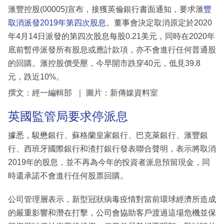
滙豐控股(00005)宣布，接獲英倫銀行書面通知，要求滙
豐
取消派發2019年第四次股息
。董事會決定取消原定於2020
年4月14日派發的第四次股息每股0.21美元，同時在2020年
底前暫停派發所有股息或應計款項，亦不會進行任何普通股
的回購。滙控股價受壓，今早開市跌穿40元，低見39.8
元，跌近10%。
撰文：經一編輯部 ｜ 圖片：新傳媒資料室
英國監管局要求停派息
據悉，駿懋銀行、蘇格蘭皇家銀行、巴克萊銀行、滙豐銀
行、西班牙國際銀行和渣打銀行發表聯合聲明，表示將取消
2019年的股息，並不再為今年的投資者派息預留現金，同
時還承諾不會進行任何股票回購。
公司管理層表示，新型冠狀病毒疫情對當前環球經濟所造成
的嚴重影響和潛在打擊，公司會協助客戶渡過這場危機並保