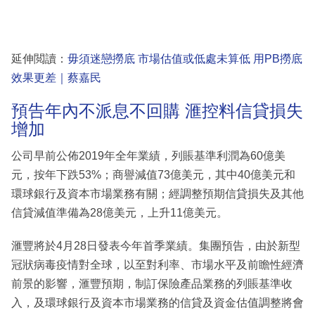
延伸閲讀：
毋須迷戀撈底 市場估值或低處未算低 用PB撈底
效果更差｜蔡嘉民
預告年內不派息不回購 滙控料信貸損失
增加
公司早前公佈2019年全年業績，列賬基準利潤為60億美
元，按年下跌53%；商譽減值73億美元，其中40億美元和
環球銀行及資本市場業務有關；經調整預期信貸損失及其他
信貸減值準備為28億美元，上升11億美元。
滙豐將於4月28日發表今年首季業績。集團預告，由於新型
冠狀病毒疫情對全球，以至對利率、市場水平及前瞻性經濟
前景的影響，滙豐預期，制訂保險產品業務的列賬基準收
入，及環球銀行及資本市場業務的信貸及資金估值調整將會