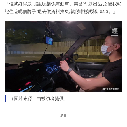
「佢就好得戚咁話,呢架係電動車、美國貨,新出品,之後我就
記住咗呢個牌子,返去做資料搜集,就係咁樣認識Tesla。」
（圖片來源：由被訪者提供）
廣告