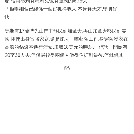
歷,格爾感到有馬斯克也有強勁的執行大。
「佢喺細個已經係一個好捱得嘅人,本身係天才,學嘢好
快。」
馬斯克17歲時先由南非移民到加拿大,再由加拿大移民到美
國,即使出身富裕家庭,還是跑去一嚐藍領工作,身穿防護衣在
高溫的鍋爐室進行清絜,賺取18美元的時薪,「佢話一開始有
20至30人去,但係最後得兩個人做得住捱到最後,佢就係其
廣告