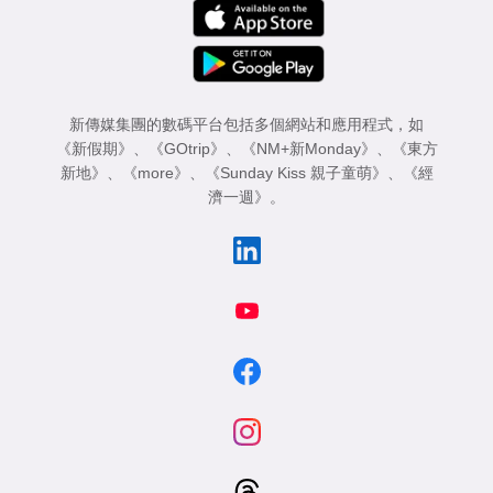
新傳媒集團的數碼平台包括多個網站和應用程式，如
《新假期》
、
《GOtrip》
、
《NM+新Monday》
、
《東方
新地》
、
《more》
、
《Sunday Kiss 親子童萌》
、
《經
濟一週》
。