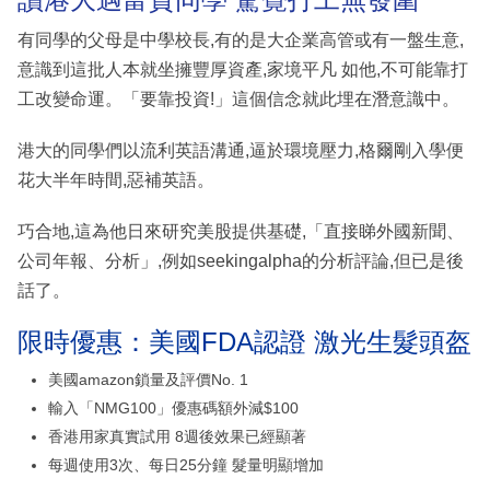
有同學的父母是中學校長,有的是大企業高管或有一盤生意,
意識到這批人本就坐擁豐厚資產,家境平凡 如他,不可能靠打
工改變命運。「要靠投資!」這個信念就此埋在潛意識中。
港大的同學們以流利英語溝通,逼於環境壓力,格爾剛入學便
花大半年時間,惡補英語。
巧合地,這為他日來研究美股提供基礎,「直接睇外國新聞、
公司年報、分析」,例如seekingalpha的分析評論,但已是後
話了。
限時優惠：美國FDA認證 激光生髮頭盔
美國amazon鎖量及評價No. 1
輸入「NMG100」優惠碼額外減$100
香港用家真實試用 8週後效果已經顯著
每週使用3次、每日25分鐘 髮量明顯增加