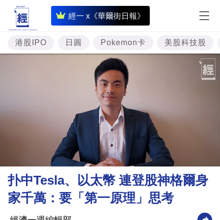
即
經一 x《華爾街日報》
時
財
港股IPO
日圓
Pokemon卡
美股科技股
經
專
題
投
資
樓
市
理
扑中Tesla、以太幣 連登股神格爾身
財
家千萬：要「第一原理」思考
商
業