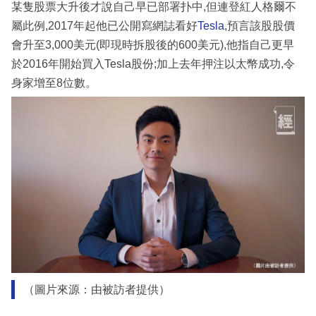
某隻股票大升後才說自己早已部署扑中,但連登紅人格爾不
屬此例,2017年起他已公開寫網誌看好
Tesla
,預言該股股價
會升至3,000美元(即現時拆股後的600美元),他指自己更早
於2016年開始買入Tesla股份;加上去年押注以太幣成功,令
身家增至8位數。
（圖片來源：由被訪者提供）