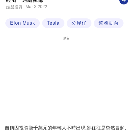
經濟一週編輯部
Mar 3 2022
虛擬投資
科
技
Elon Musk
Tesla
公屋仔
幣圈動向
職
場
廣告
生
活
時
事
專
欄
訂
閱
專
自稱因投資賺千萬元的年輕人不時出現,卻往往是突然冒起,
區