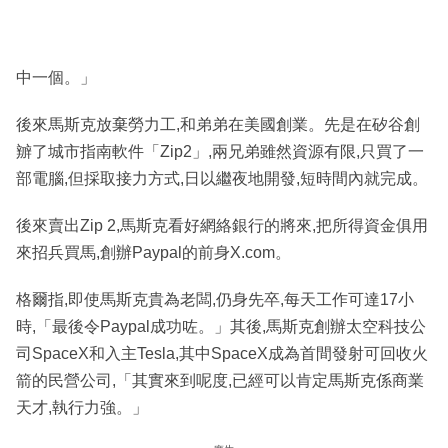
中一個。」
後來馬斯克放棄勞力工,和弟弟在美國創業。先是在矽谷創
辧了城市指南軟件「Zip2」,兩兄弟雖然資源有限,只買了一
部電腦,但採取接力方式,日以繼夜地開發,短時間內就完成。
後來賣出Zip 2,馬斯克看好網絡銀行的將來,把所得資金俱用
來招兵買馬,創辦Paypal的前身X.com。
格爾指,即使馬斯克貴為老闆,仍身先卒,每天工作可達17小
時,「最後令Paypal成功咗。」其後,馬斯克創辦太空科技公
司SpaceX和入主Tesla,其中SpaceX成為首間發射可回收火
箭的民營公司,「其實來到呢度,已經可以肯定馬斯克係商業
天才,執行力強。」