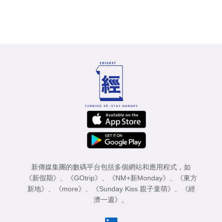
新傳媒集團的數碼平台包括多個網站和應用程式，如
《新假期》
、
《GOtrip》
、
《NM+新Monday》
、
《東方
新地》
、
《more》
、
《Sunday Kiss 親子童萌》
、
《經
濟一週》
。