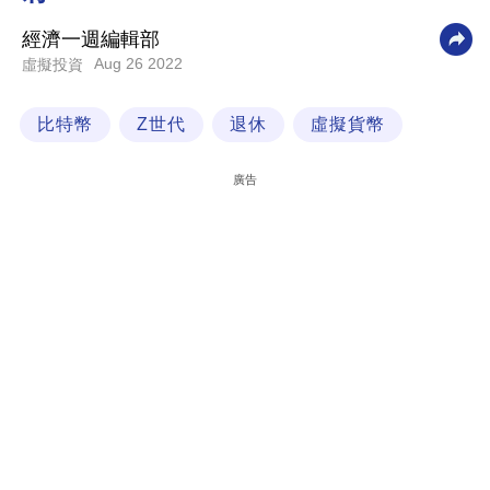
科
經濟一週編輯部
技
Aug 26 2022
虛擬投資
職
比特幣
Z世代
退休
虛擬貨幣
場
生
廣告
活
時
事
專
欄
訂
閱
專
區