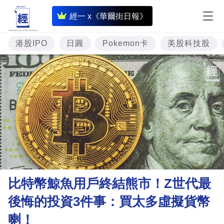
即
經一 x《華爾街日報》
時
財
港股IPO
日圓
Pokemon卡
美股科技股
經
專
題
投
資
樓
市
理
比特幣鯨魚用戶終結熊市！Z世代最
財
後悔的投資3件事：買太多虛擬貨幣
商
喇！
業