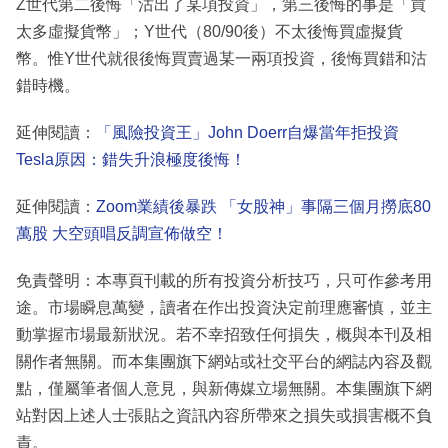
Z世代第二後悔「沽出了某項投資」，第三後悔的事是「買
太多虛擬貨幣」；Y世代（80/90後）不太後悔買虛擬貨
幣。惟Y世代就很後悔買賣過某一兩項投資，後悔買錯和沽
錯時機。
延伸閱讀：
「風險投資王」John Doerr自爆當年拒投資
Tesla原因：錯失升浪極度後悔！
延伸閱讀：
Zoom業績後暴跌 「女股神」事隔三個月撈底80
萬股 大空頭唱反調宣佈做空！
免責聲明：本專頁刊載的所有投資分析技巧，只可作參考用
途。市場瞬息萬變，讀者在作出投資決定前理應審慎，並主
動掌握市場最新狀況。若不幸招致任何損失，概與本刊及相
關作者無關。而本集團旗下網站或社交平台的網誌內容及觀
點，僅屬筆者個人意見，與新傳媒立場無關。本集團旗下網
站對因上述人士張貼之資訊內容所帶來之損失或損害概不負
責。