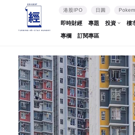
港股IPO
日圓
Poke
即時財經
專題
投資
樓
專欄
訂閱專區