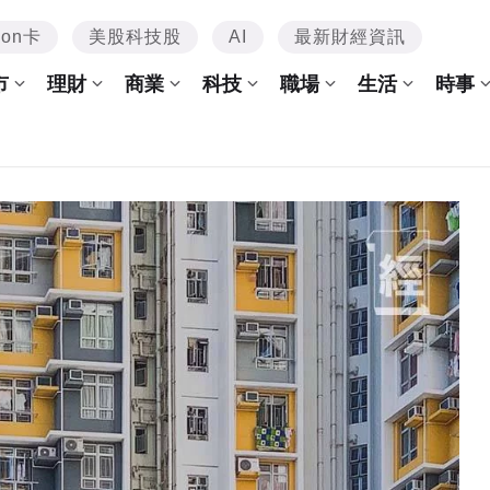
mon卡
美股科技股
AI
最新財經資訊
市
理財
商業
科技
職場
生活
時事