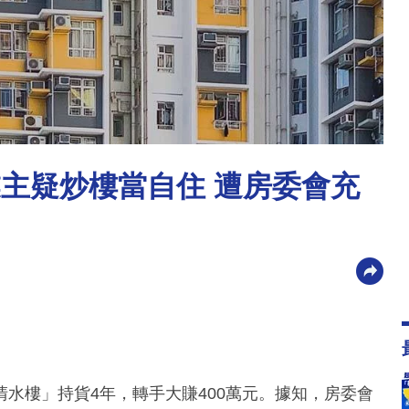
業主疑炒樓當自住 遭房委會充
水樓」持貨4年，轉手大賺400萬元。據知，房委會