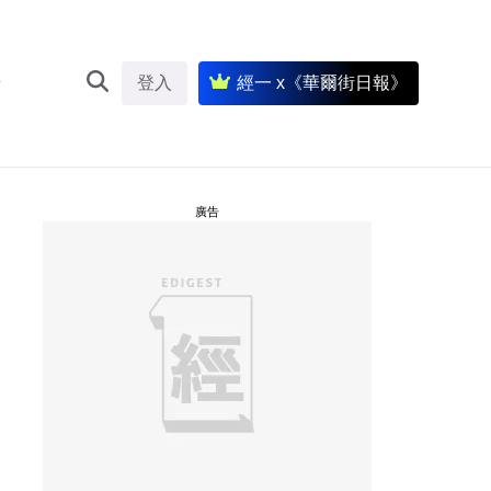
登入
經一 x《華爾街日報》
廣告