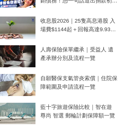
銷債務！憑一句話道出捐款初
衷：加州26萬人接獲免債通知、
一度被誤當詐騙手段
收息股2026｜25隻高息港股 入
場費$1144起＋回報高達9.93
厘！持續更新
人壽保險保單繼承｜受益人 遺
產承辦分別及流程一覽
自願醫保支氣管炎索償｜住院保
障範圍及申請流程一覽
藍十字旅遊保險比較｜智在遊
尊尚 智選 郵輪計劃保障額一覽