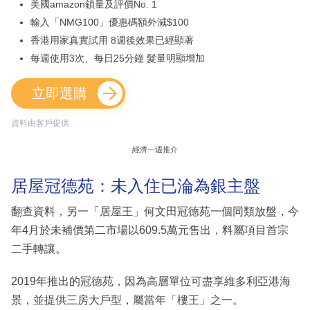
美國amazon鎖量及評價No. 1
輸入「NMG100」優惠碼額外減$100
香港用家真實試用 8週後效果已經顯著
每週使用3次、每日25分鐘 髮量明顯增加
立即選購
資料由客戶提供
經濟一週推介
居屋冠德苑：未入住已淪為銀主盤
翻查資料，另一「居屋王」何文田冠德苑一個同類放盤，今
年4月於未補價第二市場以609.5萬元售出，料屬項目首宗
二手轉讓。
2019年推出的冠德苑，因為高層單位可盡享維多利亞港海
景，並提供三房大戶型，屬當年「樓王」之一。