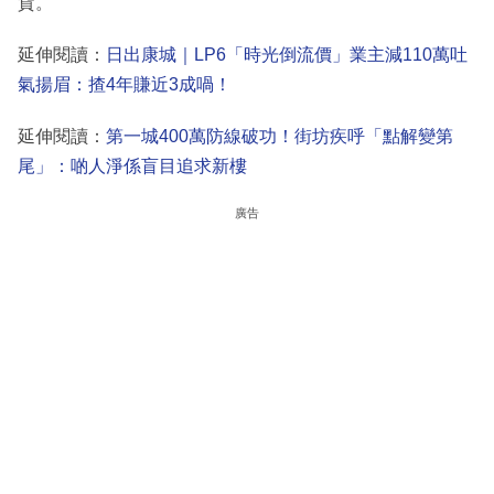
貨。
延伸閱讀：
日出康城｜LP6「時光倒流價」業主減110萬吐
氣揚眉：揸4年賺近3成喎！
延伸閱讀：
第一城400萬防線破功！街坊疾呼「點解變第
尾」：啲人淨係盲目追求新樓
廣告