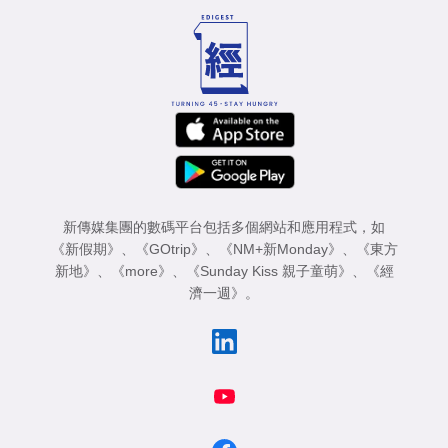
新傳媒集團的數碼平台包括多個網站和應用程式，如
《新假期》
、
《GOtrip》
、
《NM+新Monday》
、
《東方
新地》
、
《more》
、
《Sunday Kiss 親子童萌》
、
《經
濟一週》
。