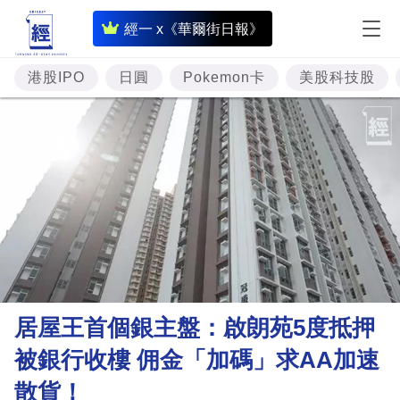
即
經一 x《華爾街日報》
時
財
港股IPO
日圓
Pokemon卡
美股科技股
經
專
題
投
資
樓
市
理
居屋王首個銀主盤：啟朗苑5度抵押
財
被銀行收樓 佣金「加碼」求AA加速
商
散貨！
業