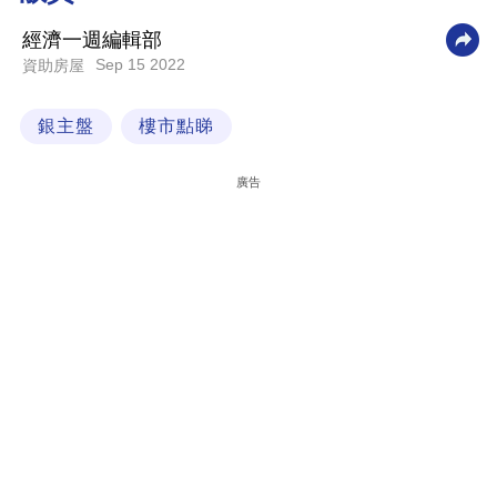
科
經濟一週編輯部
技
Sep 15 2022
資助房屋
職
銀主盤
樓市點睇
場
生
廣告
活
時
事
專
欄
訂
閱
專
區