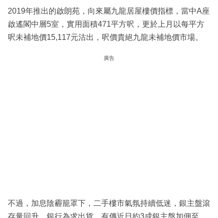
2019年推出的啟朗苑，向來屬九龍居屋樓價指標，當中A座
啟遙閣中層5室，實用面積471平方呎，更於上月以每平方
呎未補地價15,117元沽出，呎價貴絕九龍未補地價市場。
廣告
不過，加息陰霾籠罩下，二手樓市氣氛持續低迷，銀主盤滾
存量回升，銀行為求出貨，有傳近日約3成銀主盤加佣至