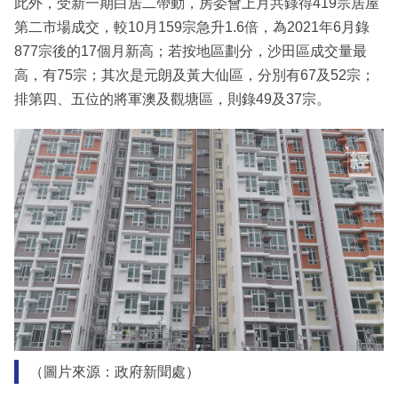
此外，受新一期白居二帶動，房委會上月共錄得419宗居屋
第二市場成交，較10月159宗急升1.6倍，為2021年6月錄
877宗後的17個月新高；若按地區劃分，沙田區成交量最
高，有75宗；其次是元朗及黃大仙區，分別有67及52宗；
排第四、五位的將軍澳及觀塘區，則錄49及37宗。
（圖片來源：政府新聞處）