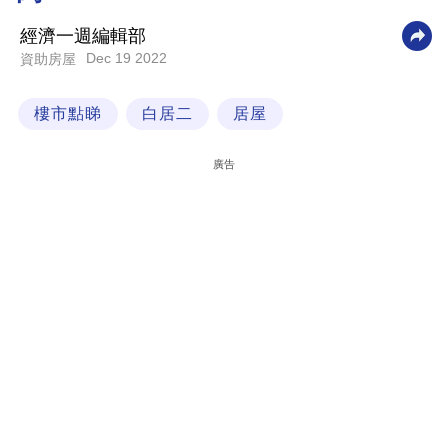
科
經濟一週編輯部
技
Dec 19 2022
資助房屋
職
樓市點睇
白居二
居屋
場
生
廣告
活
時
事
專
欄
訂
閱
專
區