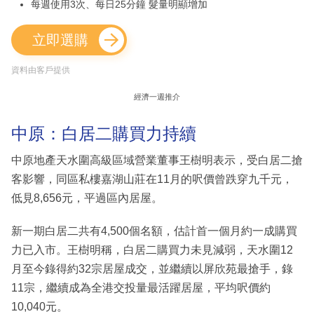
每週使用3次、每日25分鐘 髮量明顯增加
立即選購
資料由客戶提供
經濟一週推介
中原：白居二購買力持續
中原地產天水圍高級區域營業董事王樹明表示，受白居二搶
客影響，同區私樓嘉湖山莊在11月的呎價曾跌穿九千元，
低見8,656元，平過區內居屋。
新一期白居二共有4,500個名額，估計首一個月約一成購買
力已入市。王樹明稱，白居二購買力未見減弱，天水圍12
月至今錄得約32宗居屋成交，並繼續以屏欣苑最搶手，錄
11宗，繼續成為全港交投量最活躍居屋，平均呎價約
10,040元。