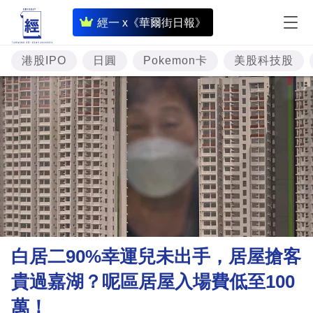
即
經一 x《華爾街日報》
時
財
港股IPO
日圓
Pokemon卡
美股科技股
經
專
題
投
資
樓
市
理
白居二90%幸運兒未出手，居屋搶客
財
貴過嘉湖？呢區居屋入場費低至100
商
萬！
業