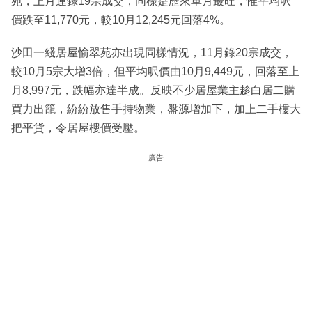
苑，上月連錄19宗成交，同樣是歷來單月最旺，惟平均呎
價跌至11,770元，較10月12,245元回落4%。
沙田一綫居屋愉翠苑亦出現同樣情況，11月錄20宗成交，
較10月5宗大增3倍，但平均呎價由10月9,449元，回落至上
月8,997元，跌幅亦達半成。反映不少居屋業主趁白居二購
買力出籠，紛紛放售手持物業，盤源增加下，加上二手樓大
把平貨，令居屋樓價受壓。
廣告