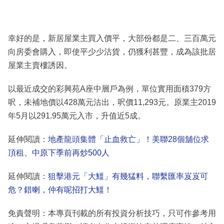
幸好的是，新居屋業主買入價平，大部份都是二、三百萬元
向房委會購入，即使平少少沽貨，仍獲利甚豐，成為該批居
屋業主賣樓誘因。
以最近成交的彩興苑A座中層戶為例，單位實用面積379方
呎，未補地價以428萬元沽出，呎價11,293元。原業主2019
年5月以291.95萬元入市，升值近5成。
延伸閱讀：
地產龍頭集體「止血救亡」！美聯28個舖位求
頂租、中原下季前再炒500人
延伸閱讀：
狙擊港元「大䲔」有幾猛料，聯繫匯率岌岌可
危？錯喇，仲有呢招打大䲔！
免責聲明：本專頁刊載的所有投資分析技巧，只可作參考用