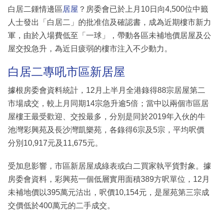
白居二鍾情邊區
居屋
？房委會已於上月10日向4,500位中籤
人士發出「白居二」的批准信及確認書，成為近期樓市新力
軍，由於入場費低至「一球」，帶動各區未補地價居屋及公
屋交投急升，為近日疲弱的樓市注入不少動力。
白居二專吼市區新居屋
據根房委會資料統計，12月上半月全港錄得88宗居屋第二
市場成交，較上月同期14宗急升逾5倍；當中以兩個市區居
屋樓王最受歡迎、交投最多，分別是同於2019年入伙的牛
池灣彩興苑及長沙灣凱樂苑，各錄得6宗及5宗，平均呎價
分別10,917元及11,675元。
受加息影響，市區新居屋成綠表或白二買家執平貨對象。據
房委會資料，彩興苑一個低層實用面積389方呎單位，12月
未補地價以395萬元沽出，呎價10,154元，是屋苑第三宗成
交價低於400萬元的二手成交。