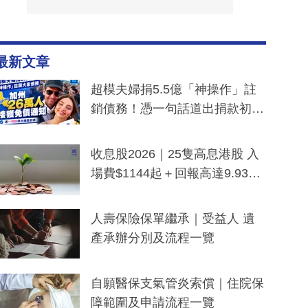
最新文章
超模夫婦捐5.5億「神操作」註
銷債務！憑一句話道出捐款初
衷：加州26萬人接獲免債通知、
一度被誤當詐騙手段
收息股2026｜25隻高息港股 入
場費$1144起＋回報高達9.93
厘！持續更新
人壽保險保單繼承｜受益人 遺
產承辦分別及流程一覽
自願醫保支氣管炎索償｜住院保
障範圍及申請流程一覽