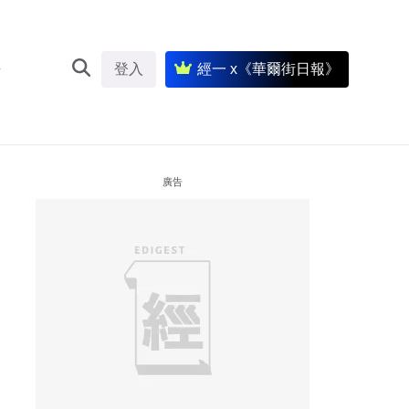
登入
經一 x《華爾街日報》
廣告