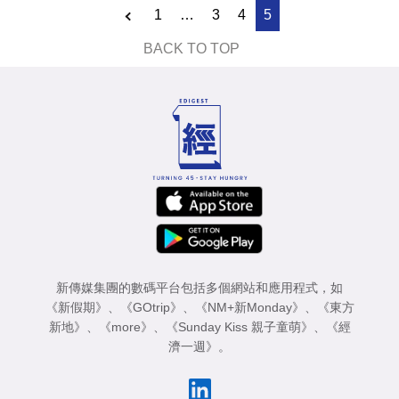
1
…
3
4
5
BACK TO TOP
新傳媒集團的數碼平台包括多個網站和應用程式，如
《新假期》
、
《GOtrip》
、
《NM+新Monday》
、
《東方
新地》
、
《more》
、
《Sunday Kiss 親子童萌》
、
《經
濟一週》
。