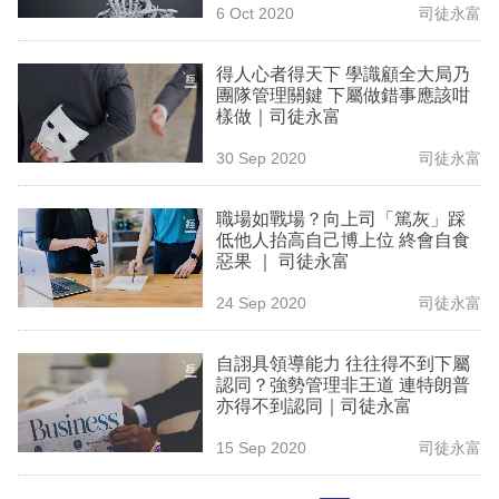
6 Oct 2020
司徒永富
專
區
得人心者得天下 學識顧全大局乃
團隊管理關鍵 下屬做錯事應該咁
樣做｜司徒永富
30 Sep 2020
司徒永富
職場如戰場？向上司「篤灰」踩
低他人抬高自己博上位 終會自食
惡果 ｜ 司徒永富
24 Sep 2020
司徒永富
自詡具領導能力 往往得不到下屬
認同？強勢管理非王道 連特朗普
亦得不到認同｜司徒永富
15 Sep 2020
司徒永富