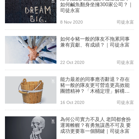
如何鹹魚翻身坐擁300家公司？｜
業
司徒永富
科
8 Nov 2020
司徒永富
技
如何令豬一般的隊友不拖累同事
職
兼有貢獻、有成績？｜司徒永富
場
生
22 Oct 2020
司徒永富
活
能力最差的同事應否辭退？存在
時
豬一般的隊友更可營造更高效能
團體精神？「木桶定理」解構企
事
業團隊管理｜司徒永富
16 Oct 2020
司徒永富
專
欄
為何公司實力不及人 老闆都會扮
運籌帷幄？有勇無謀愚不可及 要
訂
成功更要靠一個關鍵｜司徒永富
閱