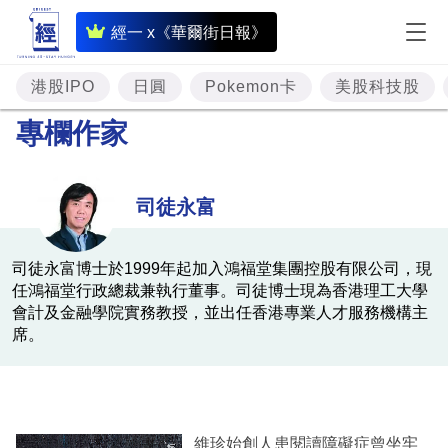
即
經一 x《華爾街日報》
時
財
港股IPO
日圓
Pokemon卡
美股科技股
經
專欄作家
專
題
司徒永富
投
資
司徒永富博士於1999年起加入鴻福堂集團控股有限公司，現
任鴻福堂行政總裁兼執行董事。司徒博士現為香港理工大學
樓
會計及金融學院實務教授，並出任香港專業人才服務機構主
市
席。
理
財
商
維珍始創人患閱讀障礙症曾坐牢