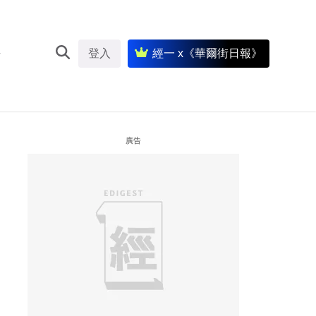
登入
經一 x《華爾街日報》
廣告