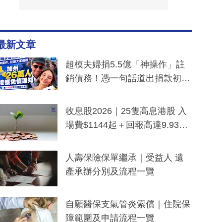
最新文章
超模夫婦捐5.5億「神操作」註
銷債務！憑一句話道出捐款初
衷：加州26萬人接獲免債通知、
一度被誤當詐騙手段
收息股2026｜25隻高息港股 入
場費$1144起＋回報高達9.93
厘！持續更新
人壽保險保單繼承｜受益人 遺
產承辦分別及流程一覽
自願醫保支氣管炎索償｜住院保
障範圍及申請流程一覽