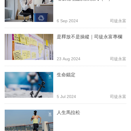
業
科
6 Sep 2024
司徒永富
技
是釋放不是操縱｜司徒永富專欄
職
場
生
23 Aug 2024
司徒永富
活
生命錨定
時
事
5 Jul 2024
司徒永富
專
欄
人生馬拉松
訂
閱