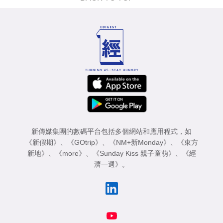
新傳媒集團的數碼平台包括多個網站和應用程式，如
《新假期》
、
《GOtrip》
、
《NM+新Monday》
、
《東方
新地》
、
《more》
、
《Sunday Kiss 親子童萌》
、
《經
濟一週》
。