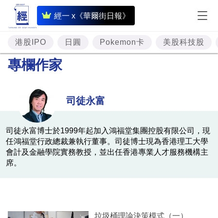
即
經一 x《華爾街日報》
時
財
港股IPO
日圓
Pokemon卡
美股科技股
經
專欄作家
專
題
司徒永富
投
資
司徒永富博士於1999年起加入鴻福堂集團控股有限公司，現
任鴻福堂行政總裁兼執行董事。司徒博士現為香港理工大學
樓
會計及金融學院實務教授，並出任香港專業人才服務機構主
市
席。
理
財
商
垃圾桶理論決策模式（一）