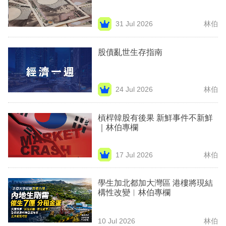
業
31 Jul 2026
林伯
科
技
股債亂世生存指南
職
場
24 Jul 2026
林伯
生
活
槓桿韓股有後果 新鮮事件不新鮮
｜林伯專欄
時
事
17 Jul 2026
林伯
專
學生加北都加大灣區 港樓將現結
欄
構性改變︳林伯專欄
訂
閱
10 Jul 2026
林伯