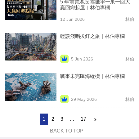
5 年前買港股 靠匯率一來一回大
贏回鄉起屋︳林伯專欄
12 Jun 2026
林伯
輕談淺唱拔釘之旅｜林伯專欄
5 Jun 2026
林伯
戰事未完匯海縱橫｜林伯專欄
29 May 2026
林伯
1
2
3
…
17
BACK TO TOP