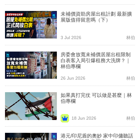
專
未補價資助房屋出租計劃 最新擴
區
展版值得留意嗎（下）
3 Jul 2026
林伯
房委會放寬未補價居屋出租限制
白表客入局引爆租務大洗牌？｜
林伯專欄
26 Jun 2026
林伯
如果真打完仗 可以做是甚麼｜林
伯專欄
18 Jun 2026
林伯
港元/印尼盾的奧妙 家中印傭聽話