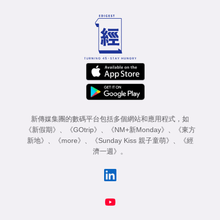
新傳媒集團的數碼平台包括多個網站和應用程式，如
《新假期》
、
《GOtrip》
、
《NM+新Monday》
、
《東方
新地》
、
《more》
、
《Sunday Kiss 親子童萌》
、
《經
濟一週》
。