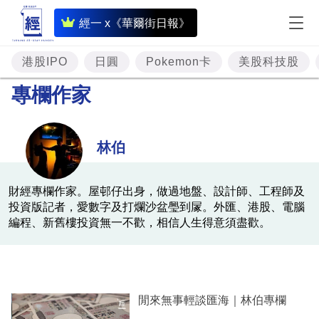
即
經一 x《華爾街日報》
時
財
港股IPO
日圓
Pokemon卡
美股科技股
經
專欄作家
專
題
林伯
投
資
財經專欄作家。屋邨仔出身，做過地盤、設計師、工程師及
投資版記者，愛數字及打爛沙盆璺到㞘。外匯、港股、電腦
樓
編程、新舊樓投資無一不歡，相信人生得意須盡歡。
市
理
財
閒來無事輕談匯海｜林伯專欄
商