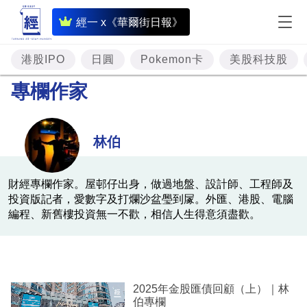
即
經一 x《華爾街日報》
時
財
港股IPO
日圓
Pokemon卡
美股科技股
經
專欄作家
專
題
林伯
投
資
財經專欄作家。屋邨仔出身，做過地盤、設計師、工程師及
投資版記者，愛數字及打爛沙盆璺到㞘。外匯、港股、電腦
樓
編程、新舊樓投資無一不歡，相信人生得意須盡歡。
市
理
財
2025年金股匯債回顧（上）｜林
商
伯專欄