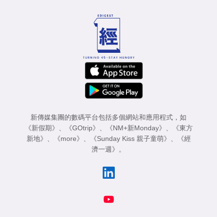
新傳媒集團的數碼平台包括多個網站和應用程式，如
《新假期》
、
《GOtrip》
、
《NM+新Monday》
、
《東方
新地》
、
《more》
、
《Sunday Kiss 親子童萌》
、
《經
濟一週》
。