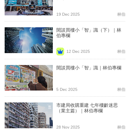
業
19 Dec 2025
林伯
科
技
閒談買樓小「智」識（下）｜林
伯專欄
職
場
12 Dec 2025
林伯
生
活
閒談買樓小「智」識｜林伯專欄
時
事
5 Dec 2025
林伯
專
市建局收購重建 七年樓齡迷思
欄
（業主篇）｜林伯專欄
訂
閱
28 Nov 2025
林伯