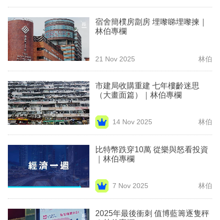
專
宿舍簡樸房劏房 埋嚟睇埋嚟揀｜
區
林伯專欄
21 Nov 2025
林伯
市建局收購重建 七年樓齡迷思
（大畫面篇）｜林伯專欄
14 Nov 2025
林伯
比特幣跌穿10萬 從樂與怒看投資
｜林伯專欄
7 Nov 2025
林伯
2025年最後衝刺 值博藍籌逐隻秤