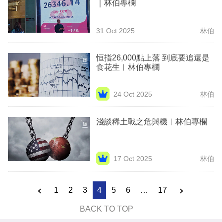
｜林伯專欄
31 Oct 2025
林伯
恒指26,000點上落 到底要追還是
食花生︳林伯專欄
24 Oct 2025
林伯
淺談稀土戰之危與機︳林伯專欄
17 Oct 2025
林伯
1
2
3
4
5
6
…
17
BACK TO TOP