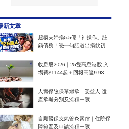
最新文章
超模夫婦捐5.5億「神操作」註
銷債務！憑一句話道出捐款初
衷：加州26萬人接獲免債通知、
一度被誤當詐騙手段
收息股2026｜25隻高息港股 入
場費$1144起＋回報高達9.93
厘！持續更新
人壽保險保單繼承｜受益人 遺
產承辦分別及流程一覽
自願醫保支氣管炎索償｜住院保
障範圍及申請流程一覽