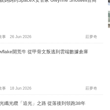
媽媽到SpaceX女管家 Gwynne Shotwell營商
故事
26 Jun 2026
莊夢奇
owflake開荒牛 從甲骨文叛逃到雲端數據倉庫
故事
18 Jun 2026
莊夢奇
長飛光纖光纜「追光」之路 從落後到領跑38年