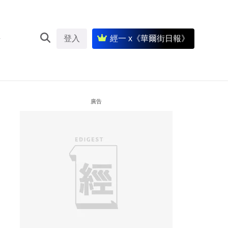
登入
經一 x《華爾街日報》
廣告