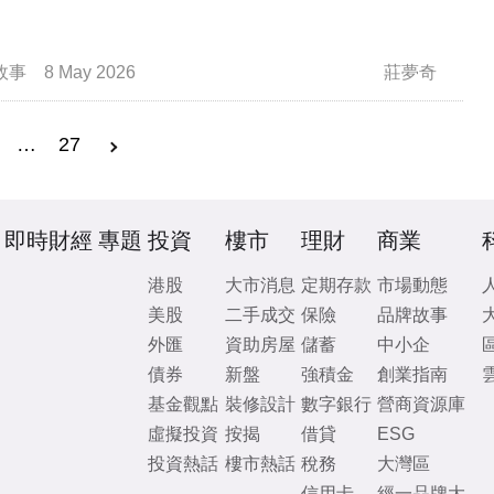
故事
8 May 2026
莊夢奇
…
27
即時財經
專題
投資
樓市
理財
商業
港股
大市消息
定期存款
市場動態
美股
二手成交
保險
品牌故事
外匯
資助房屋
儲蓄
中小企
債券
新盤
強積金
創業指南
基金觀點
裝修設計
數字銀行
營商資源庫
虛擬投資
按揭
借貸
ESG
投資熱話
樓市熱話
稅務
大灣區
信用卡
經一品牌大