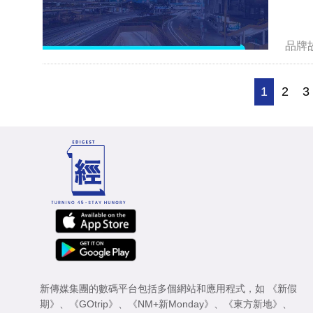
品牌
1
2
3
新傳媒集團的數碼平台包括多個網站和應用程式，如
《新假
期》
、
《GOtrip》
、
《NM+新Monday》
、
《東方新地》
、