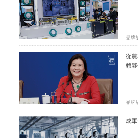
品牌
從農
賴夥
品牌
成軍