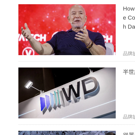
How 
e Co
h Da
品牌
半世
品牌