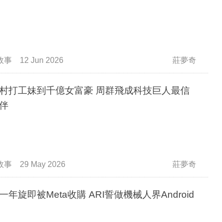
故事
12 Jun 2026
莊夢奇
村打工妹到千億女富豪 周群飛成科技巨人最信
伴
故事
29 May 2026
莊夢奇
一年旋即被Meta收購 ARI誓做機械人界Android