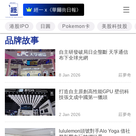
即
經一 x《華爾街日報》
時
財
港股IPO
日圓
Pokemon卡
美股科技股
經
品牌故事
專
自主研發破局日企壟斷 天孚通信
題
布下全球光網
投
8 Jan 2026
莊夢奇
資
樓
打造自主原創高性能GPU 壁仞科
技張文成中國第一獵頭
市
理
2 Jan 2026
莊夢奇
財
lululemon頭號對手Alo Yoga 借社
商