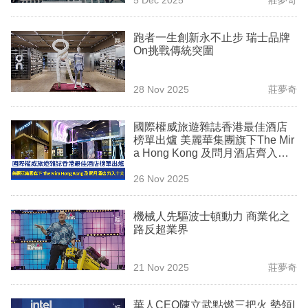
專
區
跑者一生創新永不止步 瑞士品牌
On挑戰傳統突圍
28 Nov 2025
莊夢奇
國際權威旅遊雜誌香港最佳酒店
榜單出爐 美麗華集團旗下The Mir
a Hong Kong 及問月酒店齊入十
大
26 Nov 2025
機械人先驅波士頓動力 商業化之
路反超業界
21 Nov 2025
莊夢奇
華人CEO陳立武點燃三把火 勢領I