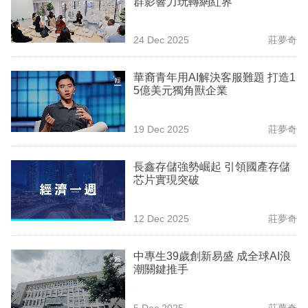
群影響力玩轉網紅界
業
科
24 Dec 2025
莊夢奇
技
華裔青年用AI解決客服難題 打造1
職
5億美元獨角獸企業
場
19 Dec 2025
莊夢奇
生
活
長鑫存儲強勢崛起 引領國產存儲
芯片實現突破
時
事
12 Dec 2025
莊夢奇
專
欄
中專生39歲創新易盛 成全球AI浪
潮關鍵推手
訂
閱
5 Dec 2025
莊夢奇