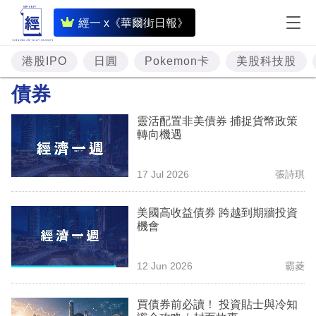
即
經一 x《華爾街日報》
時
財
港股IPO
日圓
Pokemon卡
美股科技股
經
債券
專
靈活配置非美債券 捕捉貨幣政策
題
轉向機遇
投
17 Jul 2026
張詩琪
資
樓
美國高收益債券 跨越到期牆投資
機會
市
理
12 Jun 2026
霸菱
財
買債券前必讀！ 投資貼士與冷知
商