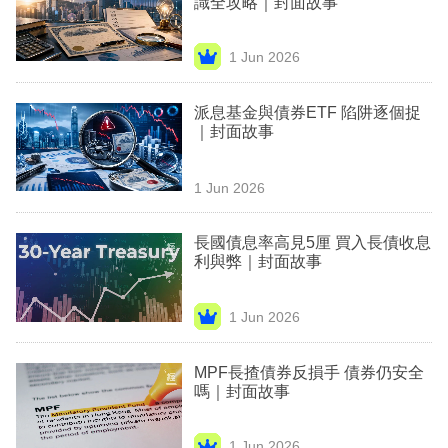
識全攻略｜封面故事
業
科
1 Jun 2026
技
派息基金與債券ETF 陷阱逐個捉
職
｜封面故事
場
1 Jun 2026
生
活
長國債息率高見5厘 買入長債收息
利與弊｜封面故事
時
事
1 Jun 2026
專
欄
MPF長揸債券反損手 債券仍安全
嗎｜封面故事
訂
閱
1 Jun 2026