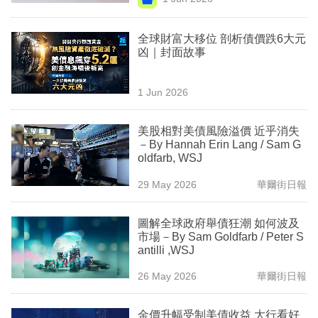
專
區
全球財富大移位 剖析債價跌6大元
凶｜封面故事
1 Jun 2026
美股相對美債風險溢價 近乎消失
－By Hannah Erin Lang / Sam G
oldfarb, WSJ
29 May 2026
華爾街日報
圖解全球政府舉債狂潮 如何波及
市場－By Sam Goldfarb / Peter S
antilli ,WSJ
26 May 2026
華爾街日報
金價升幅受制美債收益 大行看好