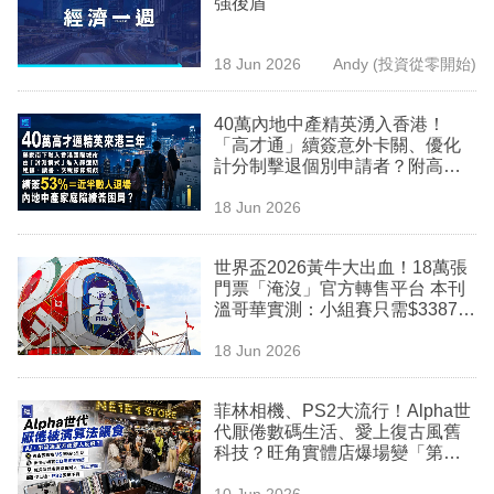
強後盾
業
科
18 Jun 2026
Andy (投資從零開始)
技
40萬內地中產精英湧入香港！
職
「高才通」續簽意外卡關、優化
計分制擊退個別申請者？附高才
場
通家庭落地90天必備清單
18 Jun 2026
生
活
世界盃2026黃牛大出血！18萬張
門票「淹沒」官方轉售平台 本刊
時
溫哥華實測：小組賽只需$3387蚊
事
即可入場追星
18 Jun 2026
專
欄
菲林相機、PS2大流行！Alpha世
代厭倦數碼生活、愛上復古風舊
訂
科技？旺角實體店爆場變「第三
空間」社交場景
閱
10 Jun 2026