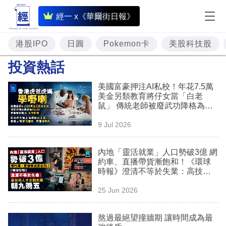
即
經一 x《華爾街日報》
時
財
港股IPO
日圓
Pokemon卡
美股科技股
經
投資熱話
專
美國富豪押注AI私校！年花7.5萬
題
美金另類教育將仔女當「白老
鼠」 傳統老師被廢武功降格為
投
「Guide」
9 Jul 2026
資
樓
內地「靈活就業」人口勢破3億 網
約車、直播帶貨漸飽和！《環球
市
時報》澄清不等於失業：高技術
人才主動放棄朝九晚五
理
25 Jun 2026
財
熬過最絕望撞牆期 讓時間成為最
商