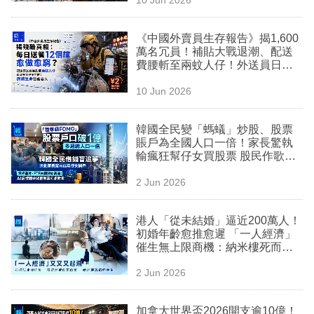
專
區
《中國外賣員生存報告》揭1,600
萬名冗員！補貼大戰退潮、配送
費腰斬至兩蚊人仔！外送員日睡4
小時：命沒那麼重要
10 Jun 2026
韓國全民變「螞蟻」炒股、股票
賬戶為全國人口一倍！家長驚執
輸瘋狂幫仔女買股票 股民作歌命
名《死了都不賣》
2 Jun 2026
港人「從未結婚」逼近200萬人！
初婚年齡愈推愈遲 「一人經濟」
催生無上限商機：納米樓死而反
生？
2 Jun 2026
加拿大世界盃2026開支逾10億！