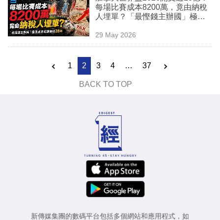
每場比賽成本8200萬，竟由納稅
人埋單？「最慳錢主辦國」極低
成本紀錄維持28年
29 May 2026
1
2
3
4
…
37
BACK TO TOP
新傳媒集團的數碼平台包括多個網站和應用程式，如