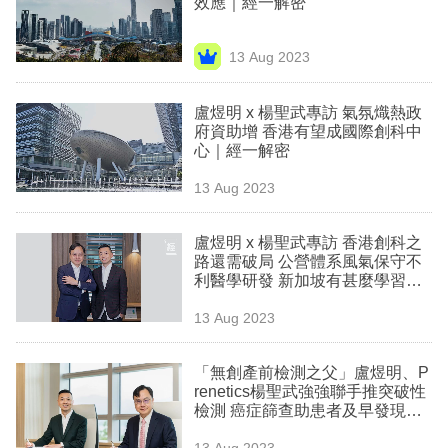
效應｜經一解密
業
科
13 Aug 2023
技
盧煜明 x 楊聖武專訪 氣氛熾熱政
職
府資助增 香港有望成國際創科中
心｜經一解密
場
13 Aug 2023
生
活
盧煜明 x 楊聖武專訪 香港創科之
路還需破局 公營體系風氣保守不
時
利醫學研發 新加坡有甚麼學習之
事
處？｜經一解密
13 Aug 2023
專
欄
「無創產前檢測之父」盧煜明、P
renetics楊聖武強強聯手推突破性
訂
檢測 癌症篩查助患者及早發現｜
經一解密
閱
13 Aug 2023