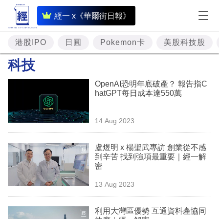
即
經一 x《華爾街日報》
時
財
港股IPO
日圓
Pokemon卡
美股科技股
經
科技
專
OpenAI恐明年底破產？ 報告指C
題
hatGPT每日成本達550萬
投
14 Aug 2023
資
樓
盧煜明 x 楊聖武專訪 創業從不感
到辛苦 找到強項最重要｜經一解
市
密
理
13 Aug 2023
財
利用大灣區優勢 互通資料產協同
商