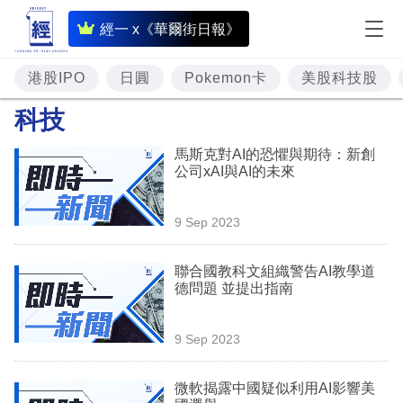
即
經一 x《華爾街日報》
時
財
港股IPO
日圓
Pokemon卡
美股科技股
經
科技
專
馬斯克對AI的恐懼與期待：新創
題
公司xAI與AI的未來
投
9 Sep 2023
資
樓
聯合國教科文組織警告AI教學道
德問題 並提出指南
市
理
9 Sep 2023
財
微軟揭露中國疑似利用AI影響美
商