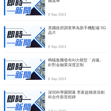
國選舉
業
科
8 Sep 2023
技
美國政府調查華為新手機配備 5G
職
晶片
場
8 Sep 2023
生
活
螞蟻集團發布AI大模型「貞儀」
針對金融業深度定制
時
事
8 Sep 2023
專
欄
深圳科學園開幕 李家超稱港深創
科合作新里程碑
訂
閱
7 Sep 2023