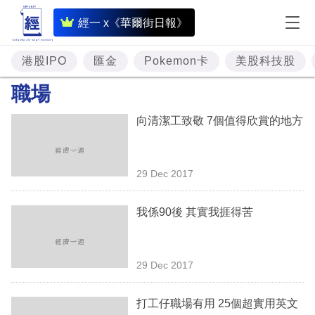
即
經一 x《華爾街日報》
時
財
港股IPO
匯金
Pokemon卡
美股科技股
經
職場
專
向清潔工致敬 7個值得欣賞的地方
題
投
29 Dec 2017
資
樓
我係90後 其實我捱得苦
市
理
29 Dec 2017
財
打工仔職場有用 25個超實用英文
商