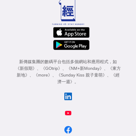
專
區
新傳媒集團的數碼平台包括多個網站和應用程式，如
《新假期》
、
《GOtrip》
、
《NM+新Monday》
、
《東方
新地》
、
《more》
、
《Sunday Kiss 親子童萌》
、
《經
濟一週》
。