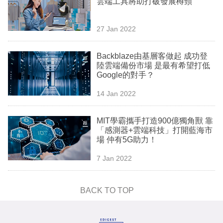
雲端工具將助打破發展樽頸
業
科
27 Jan 2022
技
Backblaze由基層客做起 成功登
職
陸雲端備份市場 是最有希望打低
Google的對手？
場
14 Jan 2022
生
活
MIT學霸攜手打造900億獨角獸 靠
「感測器+雲端科技」打開藍海市
時
場 仲有5G助力！
事
7 Jan 2022
專
欄
BACK TO TOP
訂
閱