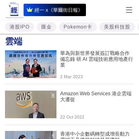
即
經一 x《華爾街日報》
時
財
港股IPO
匯金
Pokemon卡
美股科技股
經
雲端
專
華為與新世界發展簽訂戰略合作
題
備忘錄 研 AI 雲端技術應用地產行
業
投
2 Mar 2023
資
樓
Amazon Web Services 港企雲端
大遷徙
市
理
22 Oct 2022
財
香港中小企數碼轉型成增長動力
商