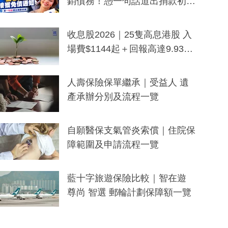
銷債務！憑一句話道出捐款初
衷：加州26萬人接獲免債通知、
一度被誤當詐騙手段
收息股2026｜25隻高息港股 入
場費$1144起＋回報高達9.93
厘！持續更新
人壽保險保單繼承｜受益人 遺
產承辦分別及流程一覽
自願醫保支氣管炎索償｜住院保
障範圍及申請流程一覽
藍十字旅遊保險比較｜智在遊
尊尚 智選 郵輪計劃保障額一覽