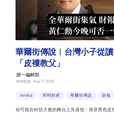
華爾街傳說︳台灣小子從讀書
「皮褸教父」
經一編輯部
Aug 27 2025
即時財經
nvidia
即時財經
華爾街傳說
財報
你可能在科技大會的舞台上見過他：身穿黑色皮