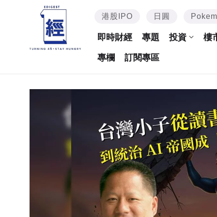
港股IPO
日圓
Poke
即時財經
專題
投資
樓
專欄
訂閱專區