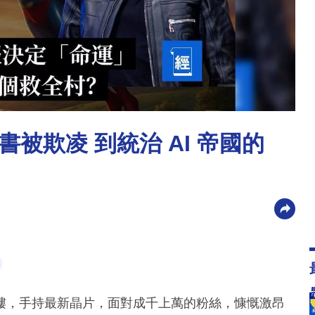
被欺凌 到統治 AI 帝國的
褸，手持最新晶片，面對成千上萬的粉絲，慷慨激昂