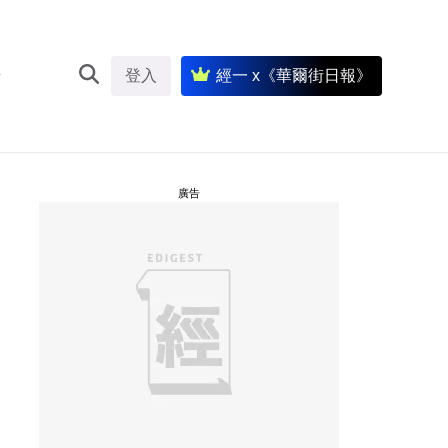
登入
經一 x《華爾街日報》
廣告