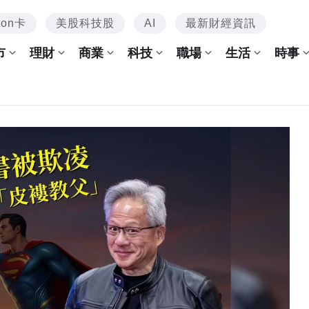
mon卡
美股科技股
AI
最新財經資訊
市
理財
商業
科技
職場
生活
時事