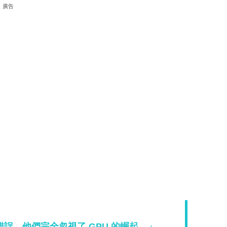
廣告
誤，他們完全忽視了 GPU 的崛起。」