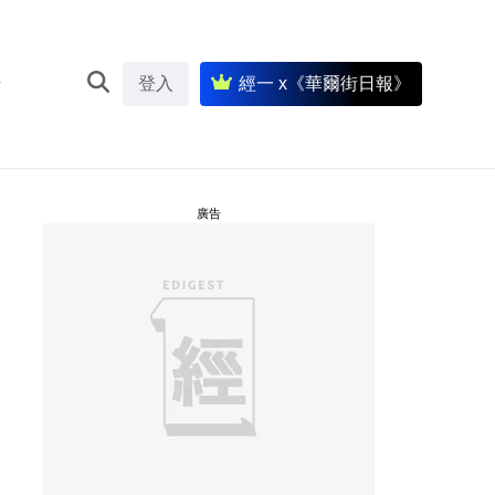
登入
經一 x《華爾街日報》
廣告