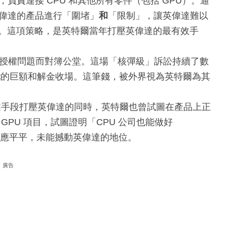
負責連接 CPU 和其他所有零件（包括 GPU）。通
偉達的產品進行「圍堵」
和
「限制」，讓英偉達難以
爭。這項策略，是英特爾當年打壓英偉達的最有效手
片組授權問題而對簿公堂。這場「核彈級」訴訟持續了數
元
的巨額和解金收場。這筆錢，被外界視為英特爾為其
手段打壓英偉達的同時，英特爾也曾試圖在產品上正
PU 項目，試圖證明「CPU 公司也能做好
反應平平，未能撼動英偉達的地位。
廣告