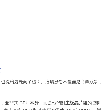
段
矛盾也從暗處走向了檯面。這場恩怨不僅僅是商業競爭，
，並非其 CPU 本身，而是他們對
主板晶片組
的控制