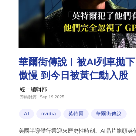
華爾街傳說︳被AI列車拋
傲慢 到今日被黃仁勳入股
經一編輯部
Sep 19 2025
即時財經
AI
nvidia
英特爾
華爾街傳說
美國半導體行業迎來歷史性時刻。AI晶片龍頭英偉達