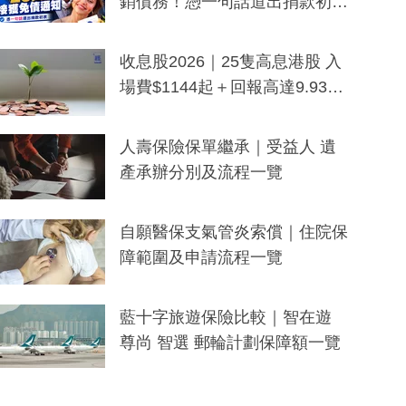
銷債務！憑一句話道出捐款初
衷：加州26萬人接獲免債通知、
一度被誤當詐騙手段
收息股2026｜25隻高息港股 入
場費$1144起＋回報高達9.93
厘！持續更新
人壽保險保單繼承｜受益人 遺
產承辦分別及流程一覽
自願醫保支氣管炎索償｜住院保
障範圍及申請流程一覽
藍十字旅遊保險比較｜智在遊
尊尚 智選 郵輪計劃保障額一覽