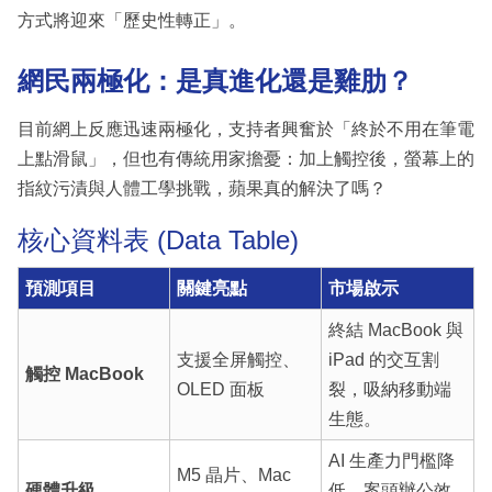
方式將迎來「歷史性轉正」。
網民兩極化：是真進化還是雞肋？
目前網上反應迅速兩極化，支持者興奮於「終於不用在筆電
上點滑鼠」，但也有傳統用家擔憂：加上觸控後，螢幕上的
指紋污漬與人體工學挑戰，蘋果真的解決了嗎？
核心資料表 (Data Table)
預測項目
關鍵亮點
市場啟示
終結 MacBook 與
支援全屏觸控、
iPad 的交互割
觸控 MacBook
OLED 面板
裂，吸納移動端
生態。
AI 生產力門檻降
M5 晶片、Mac
硬體升級
低，案頭辦公效