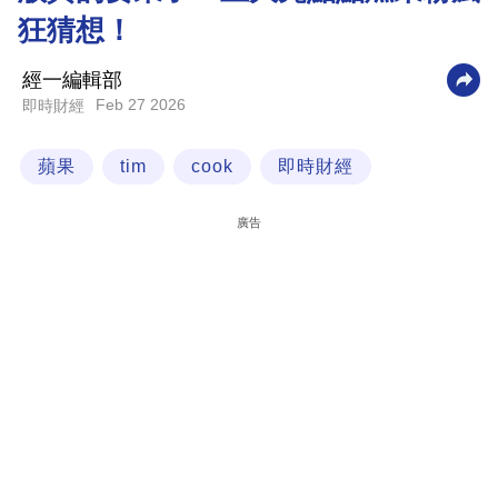
狂猜想！
科
技
經一編輯部
職
Feb 27 2026
即時財經
場
蘋果
tim
cook
即時財經
生
活
廣告
時
事
專
欄
訂
閱
專
區