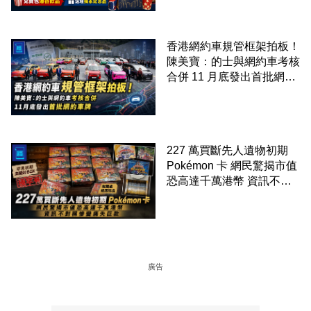
香港網約車規管框架拍板！
陳美寶：的士與網約車考核
合併 11 月底發出首批網約
車牌
227 萬買斷先人遺物初期
Pokémon 卡 網民驚揭市值
恐高達千萬港幣 資訊不對
稱慘變痛失巨款
廣告