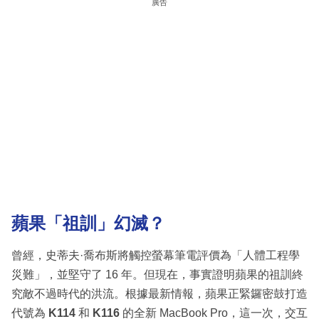
廣告
蘋果「祖訓」幻滅？
曾經，史蒂夫·喬布斯將觸控螢幕筆電評價為「人體工程學
災難」，並堅守了 16 年。但現在，事實證明蘋果的祖訓終
究敵不過時代的洪流。根據最新情報，蘋果正緊鑼密鼓打造
代號為
K114
和
K116
的全新 MacBook Pro，這一次，交互