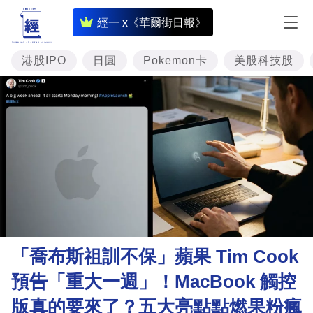
即
經一 x《華爾街日報》
時
財
港股IPO
日圓
Pokemon卡
美股科技股
經
專
題
投
資
樓
市
理
「喬布斯祖訓不保」蘋果 Tim Cook
財
預告「重大一週」！MacBook 觸控
商
版真的要來了？五大亮點點燃果粉瘋
業