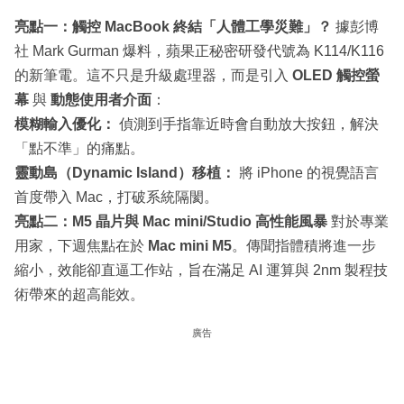
亮點一：觸控 MacBook 終結「人體工學災難」？
據彭博
社 Mark Gurman 爆料，蘋果正秘密研發代號為 K114/K116
的新筆電。這不只是升級處理器，而是引入
OLED 觸控螢
幕
與
動態使用者介面
：
模糊輸入優化：
偵測到手指靠近時會自動放大按鈕，解決
「點不準」的痛點。
靈動島（Dynamic Island）移植：
將 iPhone 的視覺語言
首度帶入 Mac，打破系統隔閡。
亮點二：M5 晶片與 Mac mini/Studio 高性能風暴
對於專業
用家，下週焦點在於
Mac mini M5
。傳聞指體積將進一步
縮小，效能卻直逼工作站，旨在滿足 AI 運算與 2nm 製程技
術帶來的超高能效。
廣告