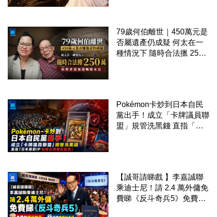
79歲何伯離世｜450萬元是
否屬遺產仍成疑 何太在一
種情況下 隨時合法擸 250
萬 拆解香港無遺囑繼承法
Pokémon卡炒到日本自民
黨出手！成立「卡牌議員聯
盟」規管洗黑錢 直指「日
本原創IP 點解定價權在歐
美」
【誠哥請睇戲 】李嘉誠聯
乘迪士尼！請 2.4 萬外傭免
費睇《反斗奇兵5》免費包
爆谷飲品 送埋獨家紀念品