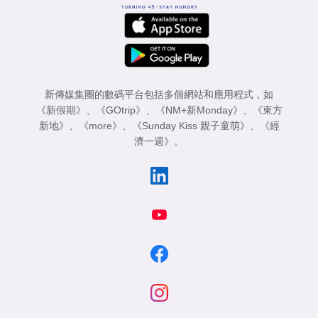
新傳媒集團的數碼平台包括多個網站和應用程式，如
《新假期》
、
《GOtrip》
、
《NM+新Monday》
、
《東方
新地》
、
《more》
、
《Sunday Kiss 親子童萌》
、
《經
濟一週》
。