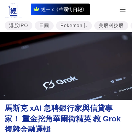
即
經一 x《華爾街日報》
時
財
港股IPO
日圓
Pokemon卡
美股科技股
經
專
題
投
資
樓
市
理
馬斯克 xAI 急聘銀行家與信貸專
財
家！ 重金挖角華爾街精英 教 Grok
商
複雜金融邏輯
業