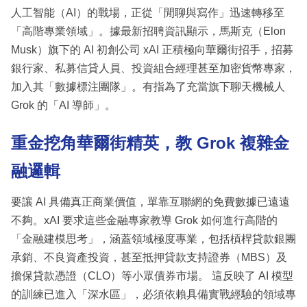
人工智能（AI）的戰場，正從「閒聊與寫作」迅速轉移至
「高階專業領域」。據最新招聘資訊顯示，馬斯克（Elon
Musk）旗下的 AI 初創公司 xAI 正積極向華爾街招手，招募
銀行家、私募信貸人員、投資組合經理甚至加密貨幣專家，
加入其「數據標注團隊」。有指為了充當旗下聊天機械人
Grok 的「AI 導師」。
重金挖角華爾街精英，教 Grok 複雜金
融邏輯
要讓 AI 具備真正商業價值，單靠互聯網的免費數據已遠遠
不夠。xAI 要求這些金融專家教導 Grok 如何進行高階的
「金融建模思考」，涵蓋領域極度專業，包括槓桿貸款銀團
承銷、不良資產投資，甚至抵押貸款支持證券（MBS）及
擔保貸款憑證（CLO）等小眾債券市場。 這反映了 AI 模型
的訓練已進入「深水區」，必須依賴具備實戰經驗的領域專