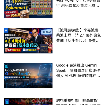
初版 Pokémon 卡現身拍賣
行 創記錄 950 萬港元成交
99 年開始「從未使用、從
未觸摸、從未受潮」保存難
度極高
【誠哥請睇戲 】李嘉誠聯
乘迪士尼！請 2.4 萬外傭免
費睇《反斗奇兵5》免費包
爆谷飲品 送埋獨家紀念品
Google 在港推出 Gemini
Spark！關機鎖屏照樣運作
個人 AI 代理 睡覺時都在幫
你追蹤加價、排行程與草擬
電郵
納指重拳打擊「唱高散貨」