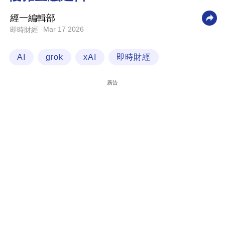
科
經一編輯部
技
Mar 17 2026
即時財經
職
AI
grok
xAI
即時財經
場
生
廣告
活
時
事
專
欄
訂
閱
專
區