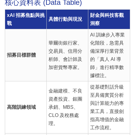
核心資料表 (Data Table)
xAI 招募焦點與挑
財金與科技客觀
具體行動與現況
戰
洞察
AI 訓練步入專業
華爾街銀行家、
化階段，急需具
交易員、信用分
備深厚行業背景
招募目標群體
析師、會計師及
的「真人 AI 導
加密貨幣專家。
師」進行精準數
據標注。
從基礎對話升級
金融建模、不良
至具備實質分析
資產投資、銀團
與計算能力的專
高階訓練領域
承銷、MBS、
業工具，直接劍
CLO 及稅務處
指高增值的金融
理。
工作流程。