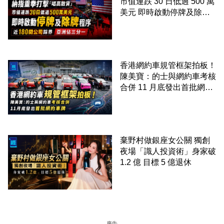
市值連跌 30 日低過 500 萬
美元 即時啟動停牌及除牌
程序 近 180 間公司踩界 亞
洲佔三分一
香港網約車規管框架拍板！
陳美寶：的士與網約車考核
合併 11 月底發出首批網約
車牌
棄野村做銀座女公關 獨創
夜場「識人投資術」身家破
1.2 億 目標 5 億退休
廣告