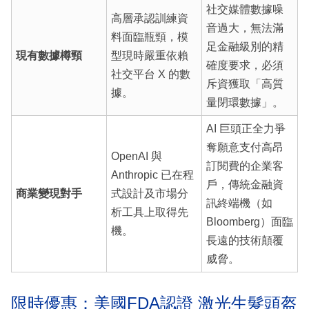
社交媒體數據噪
高層承認訓練資
音過大，無法滿
料面臨瓶頸，模
足金融級別的精
現有數據樽頸
型現時嚴重依賴
確度要求，必須
社交平台 X 的數
斥資獲取「高質
據。
量閉環數據」。
AI 巨頭正全力爭
奪願意支付高昂
OpenAI 與
訂閱費的企業客
Anthropic 已在程
戶，傳統金融資
商業變現對手
式設計及市場分
訊終端機（如
析工具上取得先
Bloomberg）面臨
機。
長遠的技術顛覆
威脅。
限時優惠：美國FDA認證 激光生髮頭盔