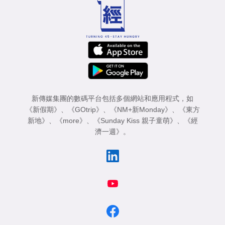
新傳媒集團的數碼平台包括多個網站和應用程式，如
《新假期》
、
《GOtrip》
、
《NM+新Monday》
、
《東方
新地》
、
《more》
、
《Sunday Kiss 親子童萌》
、
《經
濟一週》
。