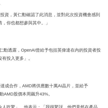
隨
股權投資，黃仁勳確認了此消息，並對此次投資機會感到
情，你也都想參與其中。」
黃仁勳透露，OpenAI曾給予包括英偉達在內的投資者投
沒有投入更多」。
D達成合作，AMD將供應數十萬AI晶片，並給予
帶動AMD股價本周飆升43%。
令人吃驚」。他表示：「我很驚訝，他們竟然在產品