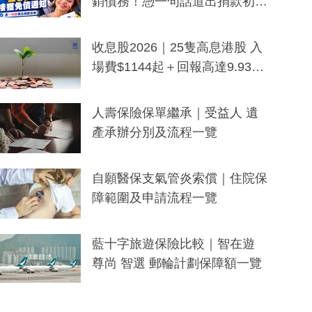
銷債務！憑一句話道出捐款初
衷：加州26萬人接獲免債通知、
一度被誤當詐騙手段
收息股2026｜25隻高息港股 入
場費$1144起＋回報高達9.93
厘！持續更新
人壽保險保單繼承｜受益人 遺
產承辦分別及流程一覽
自願醫保支氣管炎索償｜住院保
障範圍及申請流程一覽
藍十字旅遊保險比較｜智在遊
尊尚 智選 郵輪計劃保障額一覽