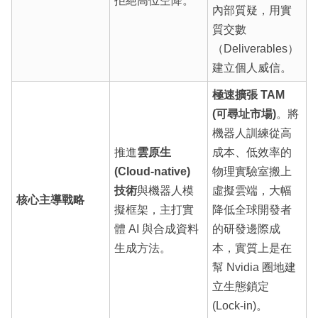
拒絕高位空降。
內部質疑，用實
質交數
（Deliverables）
建立個人威信。
極速擴張 TAM
(可尋址市場)
。將
機器人訓練從高
推進
雲原生
成本、低效率的
(Cloud-native)
物理實驗室搬上
技術
與機器人模
虛擬雲端，大幅
核心主導戰略
擬框架，主打實
降低全球開發者
體 AI 與合成資料
的研發邊際成
生成方法。
本，實質上是在
幫 Nvidia 圈地建
立生態鎖定
(Lock-in)。