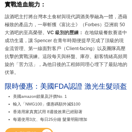
實戰造血能力：
該酒吧主打將台灣本土食材與現代調酒美學融為一體，憑藉
極致的產品力，一舉斬獲《富比士》（Forbes）亞洲前 50
大酒吧的至高榮譽。
VC 級別的歷練：
在地獄級餐飲賽道中
成功生還，讓 Spencer 在青年時期便提早完成了頂級的現
金流管理、第一線面對客戶（Client-facing）以及團隊高壓
抗擊的實戰演練。這段每天與杯盤、庫存、顧客情緒高頻周
旋的「苦力活」，為他日後的工程師同理心埋下了最貼地的
伏筆。
限時優惠：美國FDA認證 激光生髮頭盔
美國amazon鎖量及評價No. 1
輸入「NMG100」優惠碼額外減$100
香港用家真實試用 8週後效果已經顯著
每週使用3次、每日25分鐘 髮量明顯增加