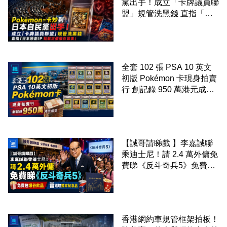
黨出手！成立「卡牌議員聯
盟」規管洗黑錢 直指「日
本原創IP 點解定價權在歐
美」
全套 102 張 PSA 10 英文
初版 Pokémon 卡現身拍賣
行 創記錄 950 萬港元成交
99 年開始「從未使用、從
未觸摸、從未受潮」保存難
度極高
【誠哥請睇戲 】李嘉誠聯
乘迪士尼！請 2.4 萬外傭免
費睇《反斗奇兵5》免費包
爆谷飲品 送埋獨家紀念品
香港網約車規管框架拍板！