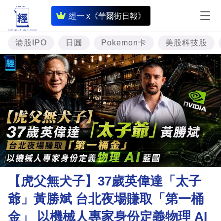
即
經一 x《華爾街日報》
時
財
港股IPO
日圓
Pokemon卡
美股科技股
經
專
題
投
資
樓
市
理
【虎父無犬子】37歲英偉達「太子
財
爺」黃勝斌 台北夜場賺取「第一桶
商
金」 以機械人專家身份定義物理 AI
業