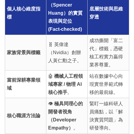
（Spencer
個人核心維度指
底層技術與思維
Huang）的實質
標
穿透
表現與定位
(Fact-checked)
成功撕開「富二
🧬 英偉達
代」標籤，憑硬
家族背景與標籤
（Nvidia）創辦
核工程實力贏得
人黃仁勳之子。
業界尊重。
🤖
機械人工程領
站在數據中心向
當前深耕專業領
域專家 / 物理 AI
現實世界範式轉
域
核心推手
。
移的最前線。
👁️
極具同理心的
緊盯一線科研人
開發者視角
員痛點，以「解
核心職涯方法論
（Developer
決實質問題」為
Empathy）
。
研發導向。