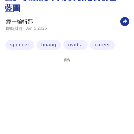
藍圖
科
技
經一編輯部
職
Jun 5 2026
即時財經
場
spencer
huang
nvidia
career
生
活
廣告
時
事
專
欄
訂
閱
專
區