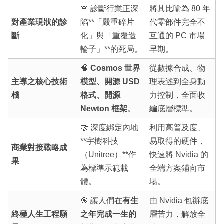
🚨 診斷行業正深
將其比喻為 80 年
對產業現狀的診
陷**「嚴重碎片
代零部件完全不
斷
化」與「重覆造
互通的 PC 市場
輪子」**的死局。
早期。
🧠
Cosmos 世界
從數據合成、物
主導之核心技術
模型、開源 USD
理表述到全身動
棧
格式、開源
力控制，全面收
Newton 框架
。
編底層標準。
🤝 深度綁定內地
利用高普及度、
**宇樹科技
易取得的硬件，
商業對接戰略成
（Unitree）**作
快速將 Nvidia 的
果
為標準示範載
全端方案鋪向市
體。
場。
🎯 讓人們在
有生
由 Nvidia 包辦底
終極人生工程願
之年完成一生的
層苦力，解放全