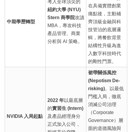
考入全球頂尖的
在具備實體創業
紐約大學 (NYU)
痛點後，主動補
Stern 商學院
攻讀
中期學歷轉型
齊頂級金融與科
MBA，專攻科技
技管治的底層邏
產品管理、商業
輯，將餐飲背景
分析與 AI 策略。
結構性升級為進
入數字科技時代
的剛性門票。
裙帶關係風控
(Nepotism De-
risking)
。以最低
門檻入局，徹底
2022 年
以最底層
消滅公司治理
的
實習生 (Intern)
（Corporate
NVIDIA 入局起點
及產品經理身分
Governance）層
正式加入公司，
面的道德風險與