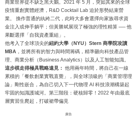
商業世界從不缺乏黑天鵝。2021 年 5 月，突如其來的全球
疫情重創實體經濟，R&D Cocktail Lab 迫於形勢結束營
業。 換作普通的紈絝二代，此時大多會選擇向家族尋求資
金注入或伸手躺平；但黃勝斌展現了極強的理性精算 ── 他
果斷選擇「自我資產重組」。
他考入了全球頂尖的
紐約大學（NYU）Stern 商學院攻讀
MBA
，並將所有的智力與時間籌碼，精準砸向科技產品管
理、商業分析（Business Analytics）以及人工智能知識。
這步棋走得極具戰略遠見：
他用兩年時間，將自己在一線
累積的「餐飲創業實戰直覺」，與全球頂級的「商業管理理
論」剛性嵌合，為自己切入下一代物理 AI 科技浪潮構築起
牢固的知識護城河。第三階段：硬核歸零！2022 年由最底
層實習生爬起，打破裙帶偏見
廣告