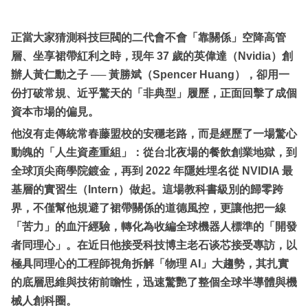
正當大家猜測科技巨閥的二代會不會「靠關係」空降高管
層、坐享裙帶紅利之時，現年 37 歲的英偉達（Nvidia）創
辦人黃仁勳之子 ── 黃勝斌（Spencer Huang），卻用一
份打破常規、近乎驚天的「非典型」履歷，正面回擊了成個
資本市場的偏見。
他沒有走傳統常春藤盟校的安穩老路，而是經歷了一場驚心
動魄的「人生資產重組」：從台北夜場的餐飲創業地獄，到
全球頂尖商學院鍍金，再到 2022 年隱姓埋名從 NVIDIA 最
基層的實習生（Intern）做起。這場教科書級別的歸零跨
界，不僅幫他規避了裙帶關係的道德風控，更讓他把一線
「苦力」的血汗經驗，轉化為收編全球機器人標準的「開發
者同理心」。在近日他接受科技博主老石谈芯接受專訪，以
極具同理心的工程師視角拆解「物理 AI」大趨勢，其扎實
的底層思維與技術前瞻性，迅速驚艷了整個全球半導體與機
械人創科圈。