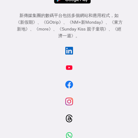
新傳媒集團的數碼平台包括多個網站和應用程式，如
《新假期》
、
《GOtrip》
、
《NM+新Monday》
、
《東方
新地》
、
《more》
、
《Sunday Kiss 親子童萌》
、
《經
濟一週》
。