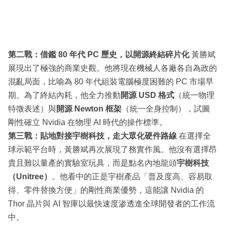
第二戰：借鑑 80 年代 PC 歷史，以開源終結碎片化
黃勝斌
展現出了極強的商業史觀。他將現在機械人各廠各自為政的
混亂局面，比喻為 80 年代組裝電腦極度困難的 PC 市場早
期。為了終結內耗，他全力推動
開源 USD 格式
（統一物理
特徵表述）與
開源 Newton 框架
（統一全身控制），試圖
剛性確立 Nvidia 在物理 AI 時代的操作標準。
第三戰：貼地對接宇樹科技，走大眾化硬件路線
在選擇全
球示範平台時，黃勝斌再次展現了務實作風。他沒有選擇昂
貴且難以量產的實驗室玩具，而是點名內地龍頭
宇樹科技
（Unitree）
。他看中的正是宇樹產品「普及度高、容易取
得、零件替換方便」的剛性商業優勢，這能讓 Nvidia 的
Thor 晶片與 AI 智庫以最快速度渗透進全球開發者的工作流
中。