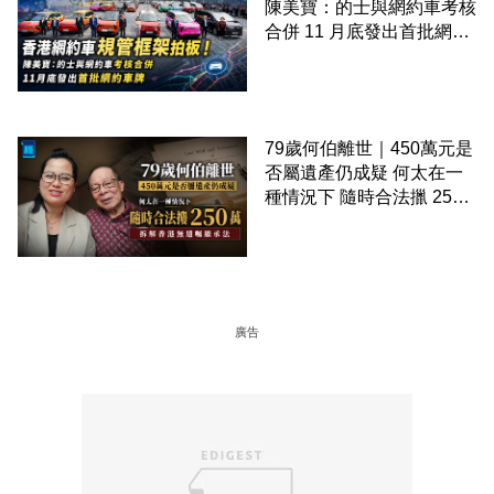
陳美寶：的士與網約車考核
合併 11 月底發出首批網約
車牌
79歲何伯離世｜450萬元是
否屬遺產仍成疑 何太在一
種情況下 隨時合法擸 250
萬 拆解香港無遺囑繼承法
廣告