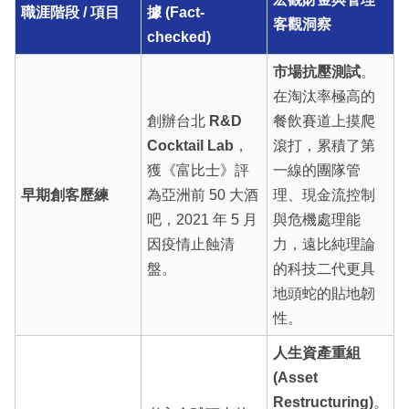
職涯階段 / 項目
據 (Fact-
客觀洞察
checked)
市場抗壓測試
。
在淘汰率極高的
創辦台北
R&D
餐飲賽道上摸爬
Cocktail Lab
，
滾打，累積了第
獲《富比士》評
一線的團隊管
早期創客歷練
為亞洲前 50 大酒
理、現金流控制
吧，2021 年 5 月
與危機處理能
因疫情止蝕清
力，遠比純理論
盤。
的科技二代更具
地頭蛇的貼地韌
性。
人生資產重組
(Asset
Restructuring)
。