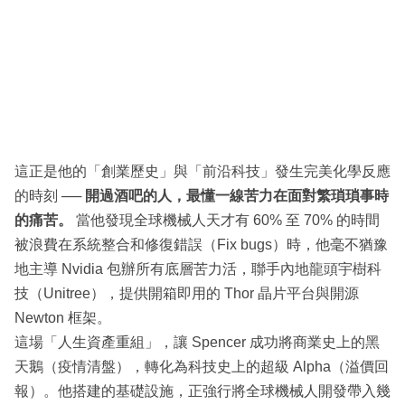
這正是他的「創業歷史」與「前沿科技」發生完美化學反應
的時刻 ──
開過酒吧的人，最懂一線苦力在面對繁瑣瑣事時
的痛苦。
當他發現全球機械人天才有 60% 至 70% 的時間
被浪費在系統整合和修復錯誤（Fix bugs）時，他毫不猶豫
地主導 Nvidia 包辦所有底層苦力活，聯手內地龍頭宇樹科
技（Unitree），提供開箱即用的 Thor 晶片平台與開源
Newton 框架。
這場「人生資產重組」，讓 Spencer 成功將商業史上的黑
天鵝（疫情清盤），轉化為科技史上的超級 Alpha（溢價回
報）。他搭建的基礎設施，正強行將全球機械人開發帶入幾