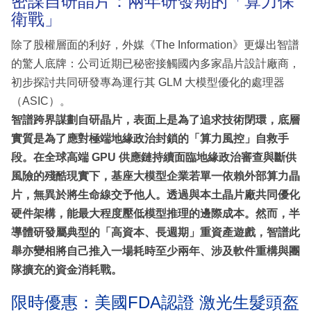
密謀自研晶片：兩年研發期的「算力保
衛戰」
除了股權層面的利好，外媒《The Information》更爆出智譜
的驚人底牌：公司近期已秘密接觸國內多家晶片設計廠商，
初步探討共同研發專為運行其 GLM 大模型優化的處理器
（ASIC）。
智譜跨界謀劃自研晶片，表面上是為了追求技術閉環，底層
實質是為了應對極端地緣政治封鎖的「算力風控」自救手
段。在全球高端 GPU 供應鏈持續面臨地緣政治審查與斷供
風險的殘酷現實下，基座大模型企業若單一依賴外部算力晶
片，無異於將生命線交予他人。透過與本土晶片廠共同優化
硬件架構，能最大程度壓低模型推理的邊際成本。然而，半
導體研發屬典型的「高資本、長週期」重資產遊戲，智譜此
舉亦變相將自己推入一場耗時至少兩年、涉及軟件重構與團
隊擴充的資金消耗戰。
限時優惠：美國FDA認證 激光生髮頭盔