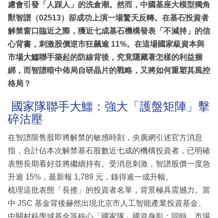
慮會引發「人踩人」的洗倉潮。然而，中國基座大模型獨角
獸智譜（02513）卻成功上演一場驚天反轉。在基石投資者
解禁窗口臨近之際，獲近七成基石機構發表「不減持」的信
心背書，刺激股價逆市狂飆逾 11%。在這場國家級資本與
市場大鱷聯手築起的防線背後，究竟隱藏著怎樣的利益捆
綁，而智譜暗中佈局自研晶片的戰略，又將如何重塑其風控
格局？
國家隊聯手大鱷：強大「護盤矩陣」擊
碎沽壓
在智譜限售股即將解禁的敏感時刻，央廣網引述官方消息
指，合計佔本次解禁基石股數近七成的機構投資者，已明確
表態長期看好並將繼續持有。受消息刺激，智譜股價一度急
升逾 15%，最新報 1,789 元，錄得逾一成升幅。
梳理這批表態「長揸」的投資者名單，背景極具震撼力。當
中 JSC 基金背後赫然出現北京市人工智能產業投資基金、
中關村科學城基金等核心「國家隊」國資身影；同時，市場