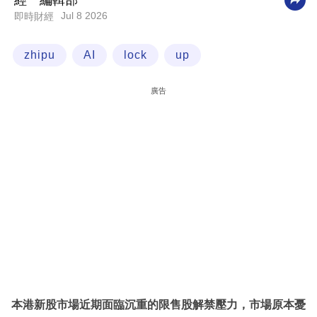
經一編輯部
Jul 8 2026
即時財經
科
技
zhipu
AI
lock
up
職
場
廣告
生
活
時
事
專
欄
訂
閱
專
本港新股市場近期面臨沉重的限售股解禁壓力，市場原本憂
區