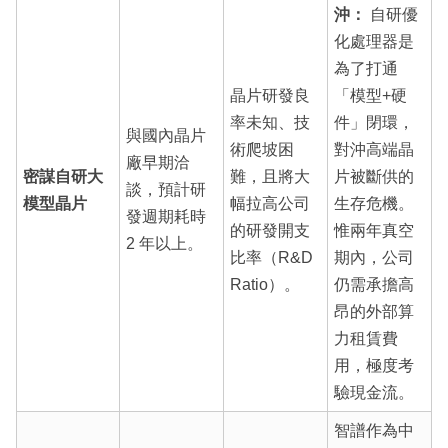
沖：
自研優
化處理器是
為了打通
晶片研發良
「模型+硬
率未知、技
件」閉環，
與國內晶片
術爬坡困
對沖高端晶
廠早期洽
密謀自研大
難，且將大
片被斷供的
談，預計研
模型晶片
幅拉高公司
生存危機。
發週期耗時
的研發開支
惟兩年真空
2 年以上。
比率（R&D
期內，公司
Ratio）。
仍需承擔高
昂的外部算
力租賃費
用，極度考
驗現金流。
智譜作為中