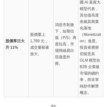
國 AI 基座大
模型代表，
其估值高度
依賴其商業
消息市刺激
化落地
下，短期估
股價重上
（Monetizati
值（P/S）再
股價單日大
1,789 元，
on）進度。
度拉高，市
升 11%
成交量顯著
投資者應密
場情緒易出
放大。
切留意其
現過度外
GLM 模型在
推。
B2B 企業級
市場的續約
率，而非單
純炒作解禁
概念。
廣告