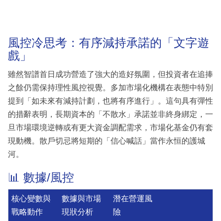
風控冷思考：有序減持承諾的「文字遊
戲」
雖然智譜首日成功營造了強大的造好氛圍，但投資者在追捧
之餘仍需保持理性風控視覺。多加市場化機構在表態中特別
提到「如未來有減持計劃，也將有序進行」。這句具有彈性
的措辭表明，長期資本的「不散水」承諾並非終身綁定，一
旦市場環境逆轉或有更大資金調配需求，市場化基金仍有套
現動機。散戶切忌將短期的「信心喊話」當作永恒的護城
河。
📊 數據/風控
核心變數與
數據與市場
潛在營運風
戰略動作
現狀分析
險