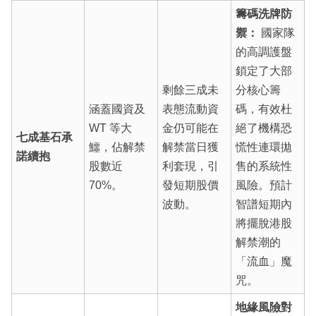
籌碼洗牌防
禦：
國家隊
的高調護盤
鎖定了大部
剩餘三成未
分核心籌
涵蓋國資及
表態流動資
碼，有效杜
WT 等大
金仍可能在
絕了機構恐
七成基石承
鱷，佔解禁
解禁當日獲
慌性連環拋
諾續抱
股數近
利套現，引
售的系統性
70%。
發短期股價
風險。預計
波動。
智譜短期內
將擺脫港股
解禁潮的
「流血」魔
咒。
地緣風險對