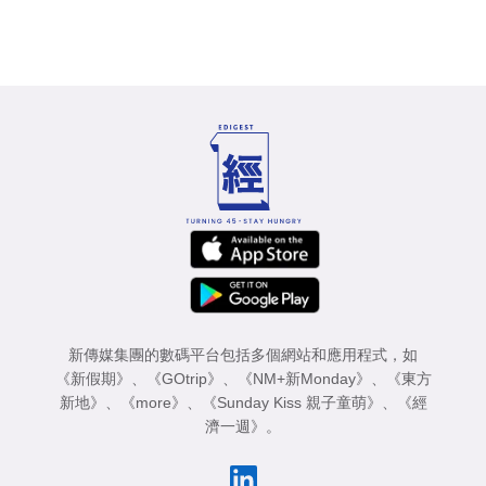
新傳媒集團的數碼平台包括多個網站和應用程式，如
《新假期》
、
《GOtrip》
、
《NM+新Monday》
、
《東方
新地》
、
《more》
、
《Sunday Kiss 親子童萌》
、
《經
濟一週》
。