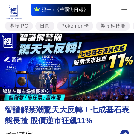
即
經一 x《華爾街日報》
時
財
港股IPO
日圓
Pokemon卡
美股科技股
經
專
題
投
資
樓
市
理
智譜解禁潮驚天大反轉！七成基石表
財
態長揸 股價逆市狂飆11%
商
業