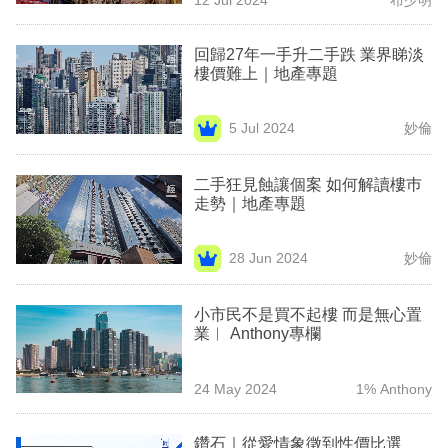
專
區
回歸27年一手升二手跌 業界睇淡
樓價難上｜地產專題
5 Jul 2024
妙倫
二手狂見蝕讓個案 如何解讀樓巿
走勢｜地產專題
28 Jun 2024
妙倫
小市民不是買不起樓 而是無心置
業︳ Anthony專欄
24 May 2024
1% Anthony
鑽石｜從愛情象徵到性價比選