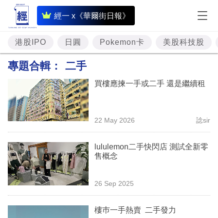
即
經一 x《華爾街日報》
時
財
港股IPO
日圓
Pokemon卡
美股科技股
經
專題合輯：
二手
專
買樓應揀一手或二手 還是繼續租
題
投
22 May 2026
諗sir
資
樓
lululemon二手快閃店 測試全新零
售概念
市
理
26 Sep 2025
財
樓巿一手熱賣 二手發力
商