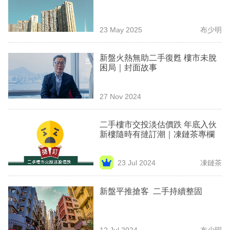
業
科
23 May 2025
布少明
技
新盤火熱無助二手復甦 樓市未脫
職
困局｜封面故事
場
27 Nov 2024
生
活
二手樓市交投淡估價跌 年底入伙
新樓隨時有撻訂潮｜凍鏈茶專欄
時
事
23 Jul 2024
凍鏈茶
專
欄
新盤平推搶客 二手持續整固
訂
閱
12 Jul 2024
布少明