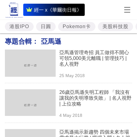
即
經一 x《華爾街日報》
時
財
港股IPO
日圓
Pokemon卡
美股科技股
經
專題合輯：
亞馬遜
專
亞馬遜管理奇招 員工做得不開心
題
可領5,000美元離職 | 管理技巧 |
名人視野
投
25 May 2018
資
樓
26歲亞馬遜失明工程師 「我沒有
讓我的失明導致失敗」 | 名人視野
市
| 上位攻略
理
4 May 2018
財
亞馬遜揭示新趨勢 四個未來市場
商