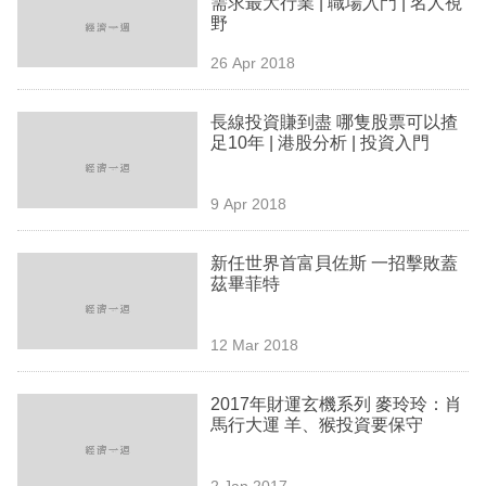
需求最大行業 | 職場入門 | 名人視
業
野
科
26 Apr 2018
技
長線投資賺到盡 哪隻股票可以揸
職
足10年 | 港股分析 | 投資入門
場
9 Apr 2018
生
活
新任世界首富貝佐斯 一招擊敗蓋
茲畢菲特
時
事
12 Mar 2018
專
欄
2017年財運玄機系列 麥玲玲：肖
馬行大運 羊、猴投資要保守
訂
閱
2 Jan 2017