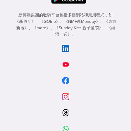
新傳媒集團的數碼平台包括多個網站和應用程式，如
《新假期》
、
《GOtrip》
、
《NM+新Monday》
、
《東方
新地》
、
《more》
、
《Sunday Kiss 親子童萌》
、
《經
濟一週》
。