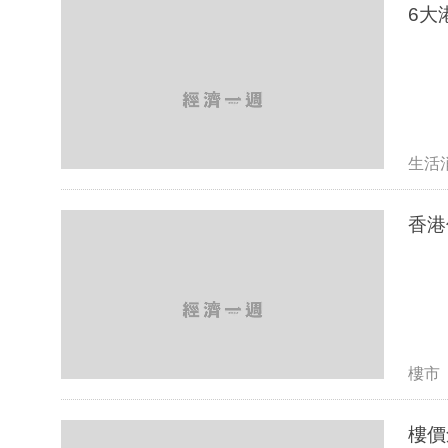
6大
生活
香港
樓市
樓價