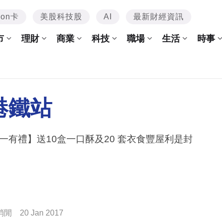
mon卡
美股科技股
AI
最新財經資訊
市
理財
商業
科技
職場
生活
時事
港鐵站
一有禮】送10盒一口酥及20 套衣食豐屋利是封
消閒
20 Jan 2017