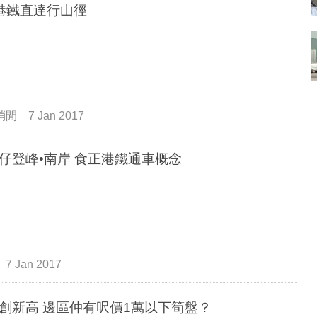
港鐵直達行山徑
消閒
7 Jan 2017
仔登峰•南岸 食正港鐵通車概念
7 Jan 2017
創新高 邊區仲有呎價1萬以下筍盤？