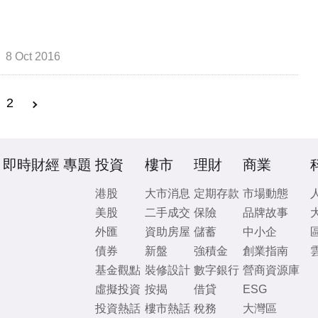
8 Oct 2016
2
即時財經
專題
投資
樓市
理財
商業
港股
大市消息
定期存款
市場動態
美股
二手成交
保險
品牌故事
外匯
資助房屋
儲蓄
中小企
債券
新盤
強積金
創業指南
基金觀點
裝修設計
數字銀行
營商資源庫
虛擬投資
按揭
借貸
ESG
投資熱話
樓市熱話
稅務
大灣區