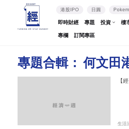
港股IPO
日圓
Poke
即時財經
專題
投資
樓
專欄
訂閱專區
專題合輯：
何文田
【經
生活