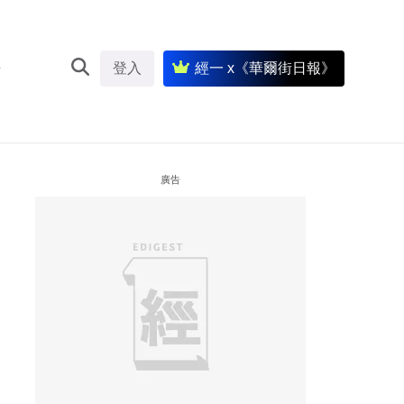
登入
經一 x《華爾街日報》
廣告