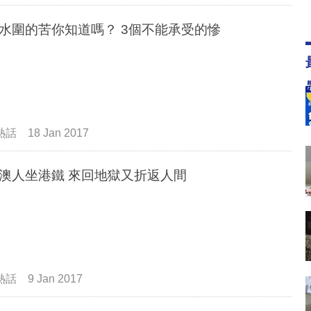
住天水圍的苦你知道嗎？ 3個不能承受的慘
熱話
18 Jan 2017
將軍澳人坐港鐵 來回地獄又折返人間
熱話
9 Jan 2017