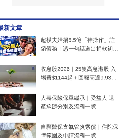
最新文章
超模夫婦捐5.5億「神操作」註
銷債務！憑一句話道出捐款初
衷：加州26萬人接獲免債通知、
一度被誤當詐騙手段
收息股2026｜25隻高息港股 入
場費$1144起＋回報高達9.93
厘！持續更新
人壽保險保單繼承｜受益人 遺
產承辦分別及流程一覽
自願醫保支氣管炎索償｜住院保
障範圍及申請流程一覽