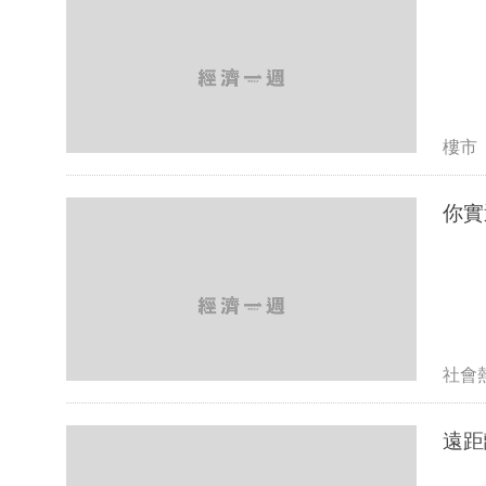
樓市
你實
社會
遠距