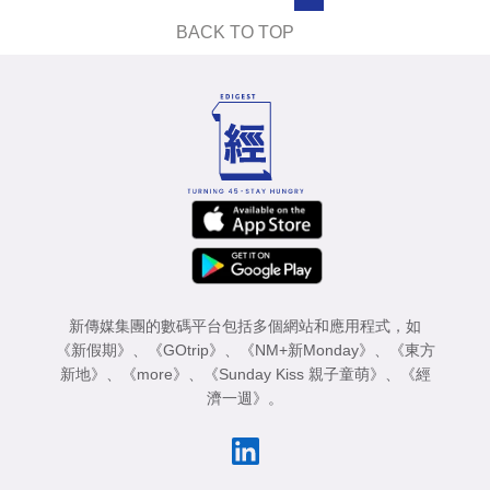
業
BACK TO TOP
科
技
職
場
生
活
時
事
新傳媒集團的數碼平台包括多個網站和應用程式，如
《新假期》
、
《GOtrip》
、
《NM+新Monday》
、
《東方
專
新地》
、
《more》
、
《Sunday Kiss 親子童萌》
、
《經
濟一週》
。
欄
訂
閱