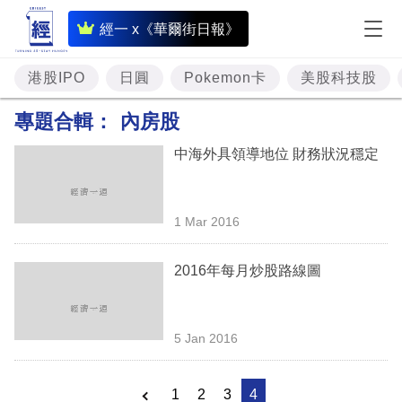
即
經一 x《華爾街日報》
時
財
港股IPO
日圓
Pokemon卡
美股科技股
經
專題合輯：
內房股
專
中海外具領導地位 財務狀況穩定
題
投
1 Mar 2016
資
樓
2016年每月炒股路線圖
市
理
5 Jan 2016
財
商
1
2
3
4