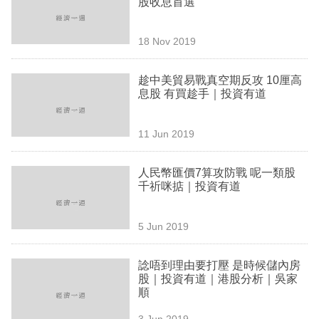
股收息首選
業
科
18 Nov 2019
技
趁中美貿易戰真空期反攻 10厘高
職
息股 有買趁手｜投資有道
場
11 Jun 2019
生
活
人民幣匯價7算攻防戰 呢一類股
千祈咪掂｜投資有道
時
事
5 Jun 2019
專
欄
諗唔到理由要打壓 是時候儲內房
股｜投資有道｜港股分析｜吳家
訂
順
閱
3 Jun 2019