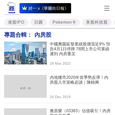
即
經一 x《華爾街日報》
時
財
港股IPO
日圓
Pokemon卡
美股科技股
經
專題合輯：
內房股
專
中國奧園延發業績股價瀉近9% 預
題
告4月1日停牌 78間上市公司業績
遲到 內房重災
投
28 Mar 2022
資
樓
內地樓市2020年首季勢反彈！內
房股入市策略必讀｜陳錦興
市
理
16 Dec 2019
財
雅居樂（03383）估值吸引！內房
商