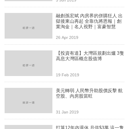
專
區
融創孫宏斌 內房界的併購狂人 出
獄後東山再起 全靠仇將恩報｜創
業淘金｜名人視野｜富豪智慧
26 Apr 2019
【投資有道】大灣區規劃出爐 3隻
高息大灣區概念股值博
19 Feb 2019
美元轉弱 人民幣升助股價反擊 航
空股、內房股當旺
31 Jan 2019
打算12年內退休 月供$3萬 這一隻