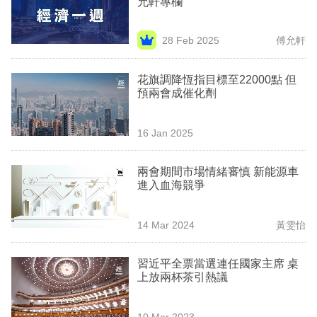
允軒專欄
業
科
28 Feb 2025
傅允軒
技
花旗調降恆指目標至22000點 但
職
預兩會成催化劑
場
16 Jan 2025
生
活
兩會期間市場情緒審慎 新能源車
進入血海競爭
時
事
14 Mar 2024
黃雯怡
專
欄
習近平全票當選連任國家主席 桌
上放兩杯茶引熱議
訂
閱
10 Mar 2023