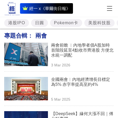
即
經一 x《華爾街日報》
時
財
港股IPO
日圓
Pokemon卡
美股科技股
經
專題合輯：
兩會
專
兩會前瞻 ︳內地學者倡A股加時
題
首階段延至4點收市齊港股 方便北
水統一調配
投
3 Mar 2026
資
樓
全國兩會︳內地經濟增長目標定
為5% 赤字率提高至約4%
市
理
5 Mar 2025
財
【DeepSeek】緣何大漲不回｜傅
商