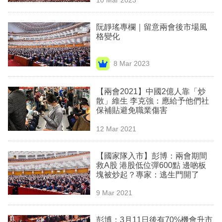
專
區
阮靜瑤專欄｜留意兩會後市場風
格變化
8 Mar 2023
【兩會2021】中國2億人靠「炒
散」維生 李克強：應給予他們社
保補貼避免職業傷害
12 Mar 2021
【國家隊入市】彭博：兩會期間
救A股 港股低位彈600點 邊啲板
塊被炒起？專家：逃生門開了
9 Mar 2021
彭博：3月11日後有70%機會升市