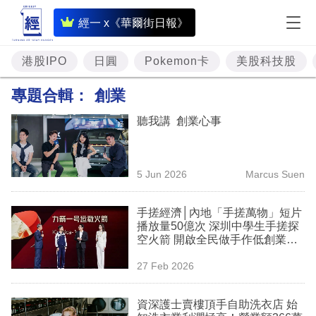
即
經一 x《華爾街日報》
時
財
港股IPO
日圓
Pokemon卡
美股科技股
經
專題合輯：
創業
專
聽我講 創業心事
題
投
5 Jun 2026
Marcus Suen
資
樓
手搓經濟│內地「手搓萬物」短片
播放量50億次 深圳中學生手搓探
市
空火箭 開啟全民做手作低創業門
檻
理
27 Feb 2026
財
資深護士賣樓頂手自助洗衣店 始
商