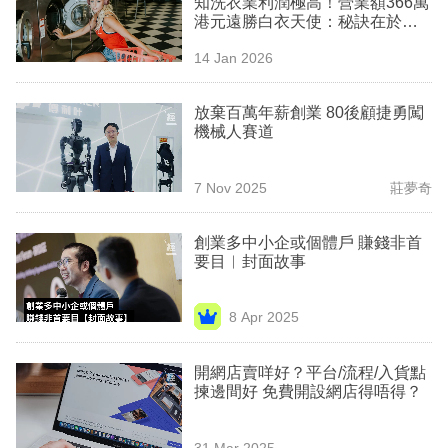
知洗衣業利潤極高！營業額366萬
業
港元遠勝白衣天使：秘訣在於
「家的感覺」
科
14 Jan 2026
技
放棄百萬年薪創業 80後顧捷勇闖
職
機械人賽道
場
7 Nov 2025
莊夢奇
生
活
創業多中小企或個體戶 賺錢非首
要目︳封面故事
時
事
8 Apr 2025
專
欄
開網店賣咩好？平台/流程/入貨點
揀邊間好 免費開設網店得唔得？
訂
閱
31 Mar 2025