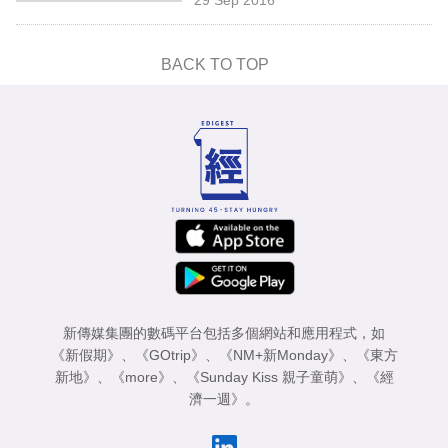
專
區
BACK TO TOP
新傳媒集團的數碼平台包括多個網站和應用程式，如
《新假期》
、
《GOtrip》
、
《NM+新Monday》
、
《東方
新地》
、
《more》
、
《Sunday Kiss 親子童萌》
、
《經
濟一週》
。