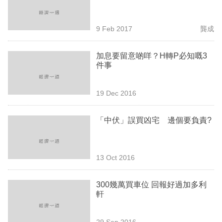
業
科
9 Feb 2017
龔成
技
加息要留意啲咩？H轉P必知嘅3
職
件事
場
19 Dec 2016
生
活
「中伏」誤買凶宅 邊個要負責?
時
事
13 Oct 2016
專
欄
300幾萬買車位 回報好過加多利
軒
訂
閱
29 Sep 2016