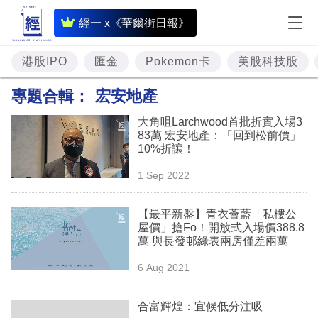
即
經一 x《華爾街日報》
時
財
港股IPO
匯金
Pokemon卡
美股科技股
經
專題合輯：
宏安地產
專
大角咀Larchwood首批折實入場3
題
83萬 宏安地產：「回到松前價」
10%折讓！
投
1 Sep 2022
資
樓
【最平新盤】青衣薈藍「私樓公
屋價」搶Fo！開放式入場價388.8
市
萬 與長發邨綠表兩房僅差兩萬
理
6 Aug 2021
財
合富輝煌：宜候低分注吸
商