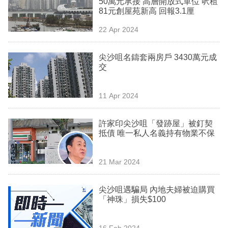
50萬元承接 高層開放式單位 呎租
業
81元創屋苑新高 回報3.1厘
科
22 Apr 2024
技
尖沙咀名鑄套兩房戶 3430萬元成
職
交
場
11 Apr 2024
生
活
許家印尖沙咀「發跡屋」被釘契
抵債 唯一私人名義持有物業不保
時
事
21 Mar 2024
專
欄
尖沙咀遇騙局 內地夫婦被迫購買
「神珠」損失$100
訂
閱
16 Feb 2024