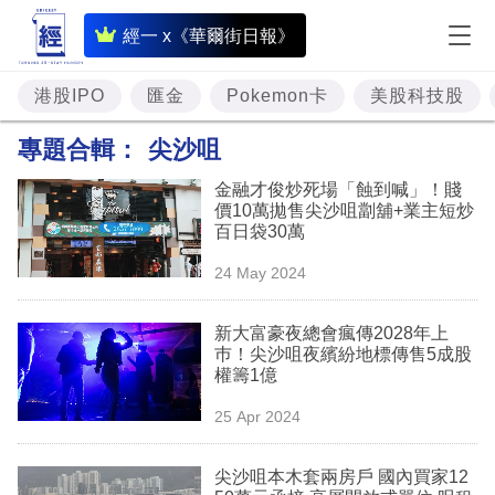
即
經一 x《華爾街日報》
時
財
港股IPO
匯金
Pokemon卡
美股科技股
經
專題合輯：
尖沙咀
專
金融才俊炒死場「蝕到喊」！賤
題
價10萬拋售尖沙咀劏舖+業主短炒
百日袋30萬
投
24 May 2024
資
樓
新大富豪夜總會瘋傳2028年上
巿！尖沙咀夜繽紛地標傳售5成股
市
權籌1億
理
25 Apr 2024
財
尖沙咀本木套兩房戶 國內買家12
商