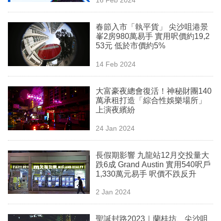
專
區
春節入市「執平貨」 尖沙咀港景
峯2房980萬易手 實用呎價約19,2
53元 低於市價約5%
14 Feb 2024
大富豪夜總會復活！神秘財團140
萬承租打造「綜合性娛樂場所」
上演夜繽紛
24 Jan 2024
長假期影響 九龍站12月交投量大
跌6成 Grand Austin 實用540呎戶
1,330萬元易手 呎價不跌反升
2 Jan 2024
聖誕封路2023｜蘭桂坊、尖沙咀