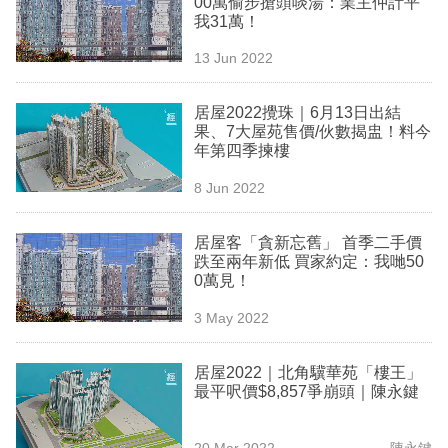
00萬偷步搶頭啖湯：業主仲計平
業
我31萬！
科
13 Jun 2022
技
居屋2022攪珠｜6月13日出結
職
果、7大屋苑售價/伙數揭盅！料今
年第四季揀樓
場
8 Jun 2022
生
活
居屋客「貪新忘舊」 首季二手價
跌至兩年新低 買家約定：我哋50
時
0萬見！
事
3 May 2022
專
欄
居屋2022｜北角驥華苑「樓王」
最平呎價$8,857爭崩頭｜陳永鍵
訂
閱
20 Mar 2022
陳永鍵