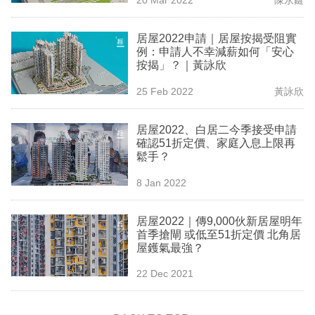
專
區
居屋2022申請｜居屋按揭受阻實
例：申請人不幸減薪如何「安心
按揭」？｜黃詠欣
25 Feb 2022
黃詠欣
居屋2022、白居二今季接受申請
確認51折定價、家庭入息上限再
鬆手？
8 Jan 2022
居屋2022｜傳9,000伙新居屋明年
首季搶閘 或低至51折定價 北角居
屋鑊氣最強？
22 Dec 2021