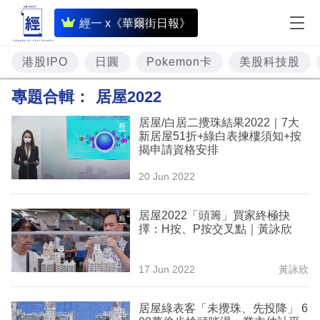
即
經一 x《華爾街日報》
時
財
港股IPO
日圓
Pokemon卡
美股科技股
經
專題合輯：
居屋2022
專
居屋/白居二攪珠結果2022｜7大
題
新居屋51折+綠白表揀樓須知+按
揭申請資格安排
投
20 Jun 2022
資
樓
居屋2022「頭籌」買家終極抉
擇：H按、P按交叉點｜黃詠欣
市
理
17 Jun 2022
黃詠欣
財
居屋綠表客「未攪珠、先投降」 6
商