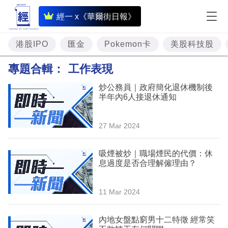
即
經一 x《華爾街日報》
時
財
港股IPO
匯金
Pokemon卡
美股科技股
經
專題合輯：
工作表現
專
炒公務員｜政府簡化退休機制後
題
半年內6人接退休通知
投
27 Mar 2024
資
樓
吸煙被炒｜職場煙民的代價：休
息過度是否合理解僱理由？
市
理
11 Mar 2024
財
內地女盤點窮男十二特徵 經常笑
商