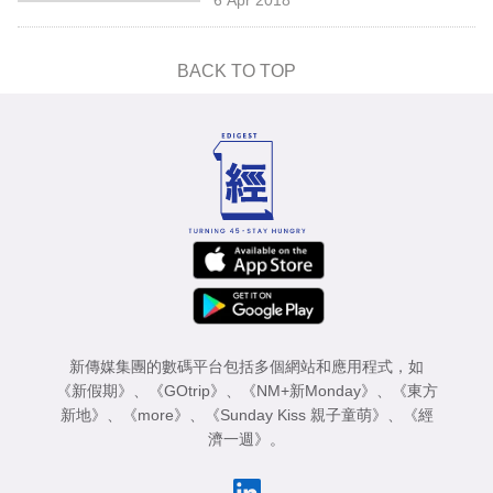
專
區
BACK TO TOP
新傳媒集團的數碼平台包括多個網站和應用程式，如
《新假期》
、
《GOtrip》
、
《NM+新Monday》
、
《東方
新地》
、
《more》
、
《Sunday Kiss 親子童萌》
、
《經
濟一週》
。