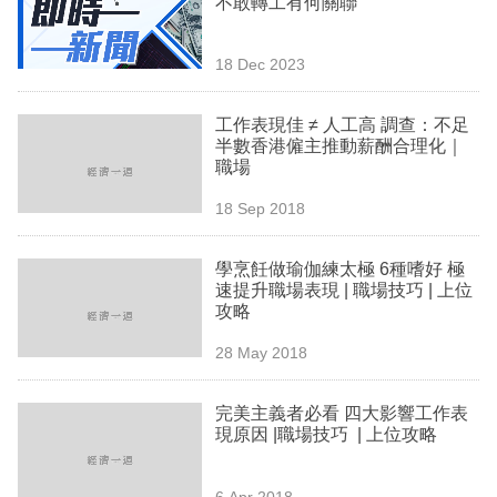
不敢轉工有何關聯
業
科
18 Dec 2023
技
工作表現佳 ≠ 人工高 調查：不足
職
半數香港僱主推動薪酬合理化｜
職場
場
18 Sep 2018
生
活
學烹飪做瑜伽練太極 6種嗜好 極
速提升職場表現 | 職場技巧 | 上位
時
攻略
事
28 May 2018
專
欄
完美主義者必看 四大影響工作表
現原因 |職場技巧 | 上位攻略
訂
閱
6 Apr 2018