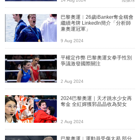
專
區
巴黎奧運︳26歲iBanker奪金稱會
繼續考牌 LinkedIn簡介「分析師
兼奧運冠軍」
9 Aug 2024
平權定作弊 巴黎奧運女拳手性別
爭議激發國際關注
2 Aug 2024
2024巴黎奧運｜天才跳水少女再
奪金 全紅嬋獲郭晶晶收為契女
2 Aug 2024
巴黎奧運︳運動員受傷太易 部分