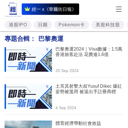
即
經一 x《華爾街日報》
時
財
港股IPO
日圓
Pokemon卡
美股科技股
經
專題合輯：
巴黎奧運
專
巴黎奧運2024｜Visa數據：1.5萬
題
香港旅客赴法 花費逾1.6億
投
20 Sep 2024
資
樓
土耳其射擊大叔Yusuf Dikec 爆紅
姿勢被濫用 被逼出手註冊商標
市
理
4 Sep 2024
財
體育經濟帶動社會效益
商