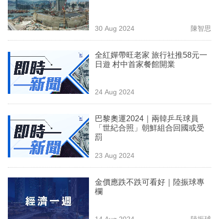
業
科
30 Aug 2024
陳智思
技
全紅嬋帶旺老家 旅行社推58元一
職
日遊 村中首家餐館開業
場
24 Aug 2024
生
活
巴黎奧運2024｜兩韓乒乓球員
「世紀合照」朝鮮組合回國或受
時
罰
事
23 Aug 2024
專
欄
金價應跌不跌可看好｜陸振球專
欄
訂
閱
14 Aug 2024
陸振球