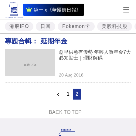
即
經一 x《華爾街日報》
時
財
港股IPO
日圓
Pokemon卡
美股科技股
經
專題合輯：
延期年金
專
愈早供愈有優勢 年輕人買年金7大
題
必知貼士｜理財解碼
投
20 Aug 2018
資
樓
1
2
市
理
BACK TO TOP
財
商