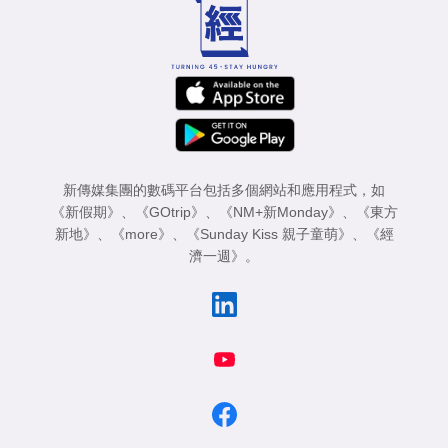
業
科
技
職
場
新傳媒集團的數碼平台包括多個網站和應用程式，如
生
《新假期》
、
《GOtrip》
、
《NM+新Monday》
、
《東方
活
新地》
、
《more》
、
《Sunday Kiss 親子童萌》
、
《經
濟一週》
。
時
事
專
欄
訂
閱