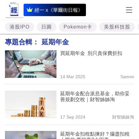
即
經一 x《華爾街日報》
時
財
港股IPO
日圓
Pokemon卡
美股科技股
經
專題合輯：
延期年金
專
買延期年金 別只貪保費折扣
題
投
14 Mar 2025
Sammi
資
樓
延期年金配合派息基金，助你妥
善規劃交稅｜財智姊姊淘
市
理
17 Sep 2024
財智姊妹淘
財
延期年金扣稅點揀好？攞盡扣稅
商