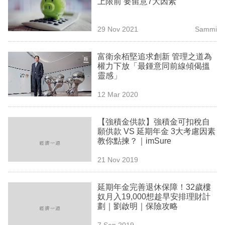
上限前 要留意7大因素
業
科
29 Nov 2021
Sammi
技
富衛余栢堅追求創新 管理之道為
職
權力下放「最鍾意同前線傾偈搵
靈感」
場
12 Mar 2020
生
活
【強積金供款】強積金可扣稅自
願供款 VS 延期年金 3大考慮因素
時
教你點揀？｜imSure
事
21 Nov 2019
專
欄
延期年金完善退休保障！32歲樓
奴月入19,000想趁早安排理財計
訂
劃｜劉啟明｜保險攻略
閱
7 Sep 2019