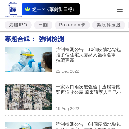
即
經一 x《華爾街日報》
時
財
港股IPO
日圓
Pokemon卡
美股科技股
經
專題合輯：
強制檢測
專
強制檢測公告：10個疫情地點包
題
括多個住宅大廈納入強檢名單｜
持續更新
投
22 Dec 2022
資
樓
一家四口兩次無強檢｜遭房署懷
疑再沒收公屋 原來這家人早已⋯
市
理
19 Aug 2022
財
強制檢測公告：64個疫情地點包
商