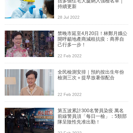
括多個住宅大廈納入強檢名單｜
業
持續更新
科
28 Jul 2022
技
禁晚市延至4月20日！林鄭月娥公
職
開呼籲地產商減租抗疫：商界自
己行多一步！
場
22 Feb 2022
生
活
全民檢測安排｜預約按出生年份
檢測三次＋提早放暑假配合
時
事
22 Feb 2022
專
欄
第五波累計300名警員染疫 萬名
前線警員須「每日一檢」：5類部
訂
隊呈陰性先准出勤！
閱
22 Feb 2022