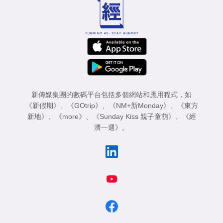
業
科
技
職
場
新傳媒集團的數碼平台包括多個網站和應用程式，如
生
《新假期》
、
《GOtrip》
、
《NM+新Monday》
、
《東方
活
新地》
、
《more》
、
《Sunday Kiss 親子童萌》
、
《經
濟一週》
。
時
事
專
欄
訂
閱