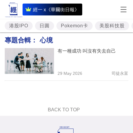
即
經一 x《華爾街日報》
時
財
港股IPO
日圓
Pokemon卡
美股科技股
經
專題合輯：
心境
專
有一種成功 叫沒有失去自己
題
投
29 May 2026
司徒永富
資
樓
市
理
BACK TO TOP
財
商