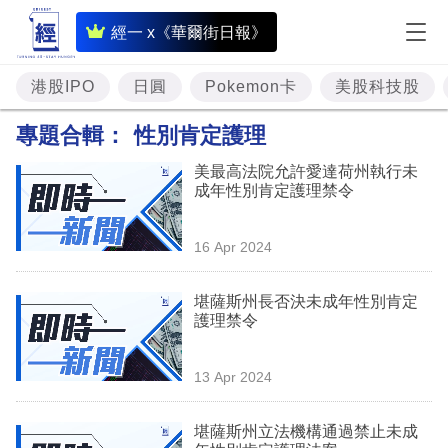
即
經一 x《華爾街日報》
時
財
港股IPO
日圓
Pokemon卡
美股科技股
經
專題合輯：
性別肯定護理
專
美最高法院允許愛達荷州執行未
題
成年性別肯定護理禁令
投
16 Apr 2024
資
樓
堪薩斯州長否決未成年性別肯定
護理禁令
市
理
13 Apr 2024
財
堪薩斯州立法機構通過禁止未成
商