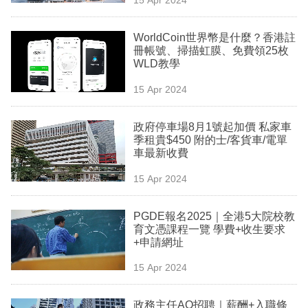
專
區
WorldCoin世界幣是什麼？香港註
冊帳號、掃描虹膜、免費領25枚
WLD教學
15 Apr 2024
政府停車場8月1號起加價 私家車
季租貴$450 附的士/客貨車/電單
車最新收費
15 Apr 2024
PGDE報名2025｜全港5大院校教
育文憑課程一覽 學費+收生要求
+申請網址
15 Apr 2024
政務主任AO招聘｜薪酬+入職條