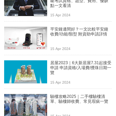
級考試資格、題型、費用、優缺
業
點一文看清
科
15 Apr 2024
技
平安鐘邊間好？一文比較平安鐘
職
收費/功能/類型 附資助申請詳情
場
15 Apr 2024
生
活
居屋2023｜6大新居屋7.31起接受
申請 申請資格/入場費/攪珠日期一
時
覽
事
15 Apr 2024
專
欄
驗樓攻略2025｜二手樓驗樓清
單、驗樓師收費、常見瑕疵一覽
訂
閱
15 Apr 2024