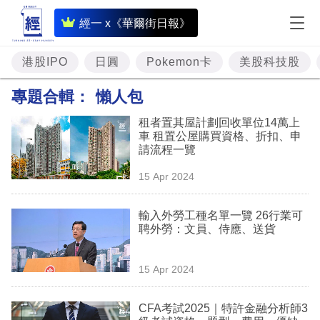
即
經一 x《華爾街日報》
時
財
港股IPO
日圓
Pokemon卡
美股科技股
經
專題合輯：
懶人包
專
租者置其屋計劃回收單位14萬上
題
車 租置公屋購買資格、折扣、申
請流程一覽
投
15 Apr 2024
資
樓
輸入外勞工種名單一覽 26行業可
聘外勞：文員、侍應、送貨
市
理
15 Apr 2024
財
CFA考試2025｜特許金融分析師3
商